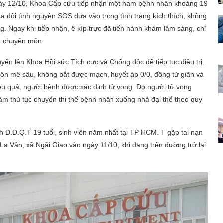
ngày 12/10, Khoa Cấp cứu tiếp nhận một nam bệnh nhân khoảng 19
ủa đội tình nguyện SOS đưa vào trong tình trạng kích thích, không
g. Ngay khi tiếp nhận, ê kíp trực đã tiến hành khám lâm sàng, chỉ
nh chuyên môn.
n lên Khoa Hồi sức Tích cực và Chống độc để tiếp tục điều trị.
ôn mê sâu, không bắt được mạch, huyết áp 0/0, đồng tử giãn và
ệu quả, người bệnh được xác định tử vong. Do người tử vong
àm thủ tục chuyển thi thể bệnh nhân xuống nhà đại thể theo quy
 Đ.Đ.Q.T 19 tuổi, sinh viên năm nhất tại TP HCM. T gặp tai nạn
a Vân, xã Ngãi Giao vào ngày 11/10, khi đang trên đường trở lại