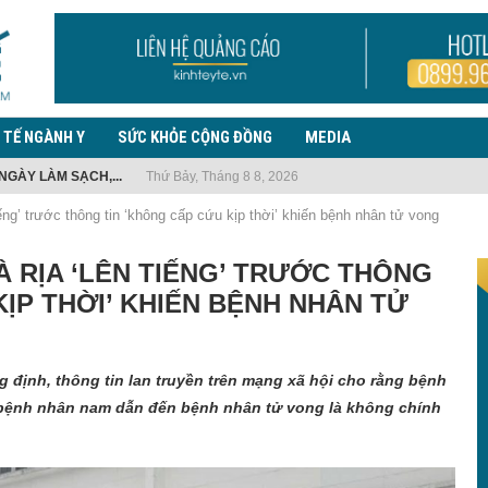
 TẾ NGÀNH Y
SỨC KHỎE CỘNG ĐỒNG
MEDIA
NGÀY LÀM SẠCH,...
Thứ Bảy, Tháng 8 8, 2026
TẾ Y...
 EBOLA, LƯU Ý TRƯỜNG...
 NHIỆM VỤ...
G THUỐC LÁ...
ẾN PHỨC...
 PHÒNG, CHỐNG BỆNH...
ƯỜI NHẬP...
THANH TRÀ CHIA...
ếng’ trước thông tin ‘không cấp cứu kịp thời’ khiến bệnh nhân tử vong
À RỊA ‘LÊN TIẾNG’ TRƯỚC THÔNG
KỊP THỜI’ KHIẾN BỆNH NHÂN TỬ
 định, thông tin lan truyền trên mạng xã hội cho rằng bệnh
 bệnh nhân nam dẫn đến bệnh nhân tử vong là không chính