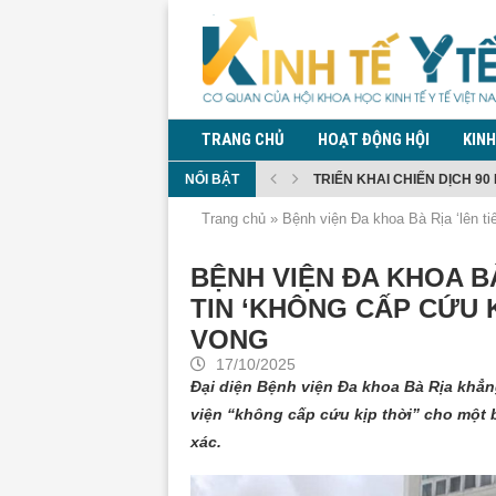
TRANG CHỦ
HOẠT ĐỘNG HỘI
KINH
NỔI BẬT
TRIỂN KHAI CHIẾN DỊCH 90 
CHI BỘ HỘI KHOA HỌC KINH 
TĂNG CƯỜNG PHÒNG CHỐNG
ĐỀ XUẤT QUY ĐỊNH QUẢN LÝ
ĐỀ XUẤT CẤM MUA, SỬ DỤN
BỘ Y TẾ THÔNG TIN DIỄN BI
QUY ĐỊNH GIÁM SÁT TRONG
KIỂM DỊCH Y TẾ ĐỐI VỚI NG
PHÓ THỦ TƯỚNG PHẠM THỊ 
Trang chủ
»
Bệnh viện Đa khoa Bà Rịa ‘lên ti
BỆNH VIỆN ĐA KHOA B
TIN ‘KHÔNG CẤP CỨU 
VONG
17/10/2025
Đại diện Bệnh viện Đa khoa Bà Rịa khẳng
viện “không cấp cứu kịp thời” cho một
xác.