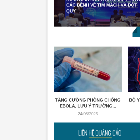
CÁC BỆNH VỀ TIM MẠCH VÀ ĐỘT
QUỴ
TĂNG CƯỜNG PHÒNG CHỐNG
BỘ Y
EBOLA, LƯU Ý TRƯỜNG...
24/05/2026