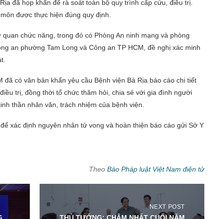
ịa đã họp khẩn để rà soát toàn bộ quy trình cấp cứu, điều trị.
 môn được thực hiện đúng quy định.
ơ quan chức năng, trong đó có Phòng An ninh mạng và phòng
ông an phường Tam Long và Công an TP HCM, đề nghị xác minh
t.
M đã có văn bản khẩn yêu cầu Bệnh viện Bà Rịa báo cáo chi tiết
iều trị, đồng thời tổ chức thăm hỏi, chia sẻ với gia đình người
tinh thần nhân văn, trách nhiệm của bệnh viện.
ể xác định nguyên nhân tử vong và hoàn thiện báo cáo gửi Sở Y
Theo
Báo Pháp luật Việt Nam điện tử
NEXT POST
G
THỦ TƯỚNG: CHẬM NHẤT CUỐI NĂM