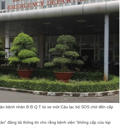
nhận bệnh nhân Đ.Đ.Q.T từ xe một Câu lạc bộ SOS chở đến cấp
n” đăng tải thông tin cho rằng bệnh viện “không cấp cứu kịp