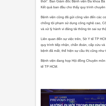
thời”. Ban Giám đốc Bệnh viện Đa khoa Bà R
Kết quả ban đầu cho thấy quy trình chuyên
Bệnh viện cũng đã gửi công văn đến các c
chống tội phạm sử dụng công nghệ cao, C
và xử lý hành vi đăng tải thông tin sai sự thậ
Liên quan đến sự việc trên, Sở Y tế TP HC
quy trình tiếp nhận, chẩn đoán, cấp cứu và đ
bệnh đã mất, thể hiện sự cầu thị cũng như 
Bệnh viện đang họp Hội đồng Chuyên môn đ
tế TP HCM.
PREVIOUS POST
HƯỚNG ĐI MỚI TRONG DỰ PHÒN