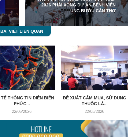
2026 PHẢI XONG DỰ ÁN BỆNH VIỆN
UNG BƯỚU CẦN THƠ
BÀI VIẾT LIÊN QUAN
 TẾ THÔNG TIN DIỄN BIẾN
ĐỀ XUẤT CẤM MUA, SỬ DỤNG
PHỨC...
THUỐC LÁ...
22/05/2026
22/05/2026