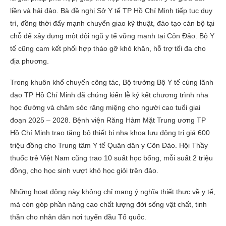
liền và hải đảo. Bà đề nghị Sở Y tế TP Hồ Chí Minh tiếp tục duy
trì, đồng thời đẩy mạnh chuyển giao kỹ thuật, đào tạo cán bộ tại
chỗ để xây dựng một đội ngũ y tế vững mạnh tại Côn Đảo. Bộ Y
tế cũng cam kết phối hợp tháo gỡ khó khăn, hỗ trợ tối đa cho
địa phương.
Trong khuôn khổ chuyến công tác, Bộ trưởng Bộ Y tế cùng lãnh
đạo TP Hồ Chí Minh đã chứng kiến lễ ký kết chương trình nha
học đường và chăm sóc răng miệng cho người cao tuổi giai
đoạn 2025 – 2028. Bệnh viện Răng Hàm Mặt Trung ương TP
Hồ Chí Minh trao tặng bộ thiết bị nha khoa lưu động trị giá 600
triệu đồng cho Trung tâm Y tế Quân dân y Côn Đảo. Hội Thầy
thuốc trẻ Việt Nam cũng trao 10 suất học bổng, mỗi suất 2 triệu
đồng, cho học sinh vượt khó học giỏi trên đảo.
Những hoạt động này không chỉ mang ý nghĩa thiết thực về y tế,
mà còn góp phần nâng cao chất lượng đời sống vật chất, tinh
thần cho nhân dân nơi tuyến đầu Tổ quốc.