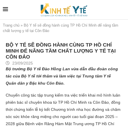
Trang chủ
»
Bộ Y tế sẽ đồng hành cùng TP Hồ Chí Minh để nâng tầm
chất lượng y tế tại Côn Đảo
BỘ Y TẾ SẼ ĐỒNG HÀNH CÙNG TP HỒ CHÍ
MINH ĐỂ NÂNG TẦM CHẤT LƯỢNG Y TẾ TẠI
CÔN ĐẢO
23/09/2025
Bộ trưởng Bộ Y tế Đào Hồng Lan vừa dẫn đầu đoàn công
tác của Bộ Y tế tới thăm và làm việc tại Trung tâm Y tế
Quân dân y Đặc khu Côn Đảo.
Chuyến công tác tập trung kiểm tra việc triển khai mô hình luân
phiên bác sĩ chuyên khoa từ TP Hồ Chí Minh ra Côn Đảo, đồng
thời chứng kiến lễ ký kết Chương trình nha học đường và chăm
sóc sức khỏe răng miệng cho người cao tuổi giai đoạn 2025 –
2028 giữa Bệnh viện Răng Hàm Mặt Trung ương TP Hồ Chí