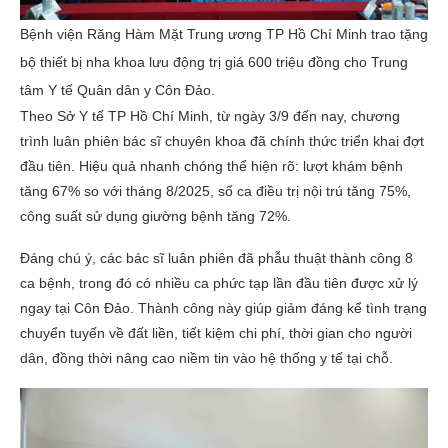
Bệnh viện Răng Hàm Mặt Trung ương TP Hồ Chí Minh trao tặng
bộ thiết bị nha khoa lưu động trị giá 600 triệu đồng cho Trung
tâm Y tế Quân dân y Côn Đảo.
Theo Sở Y tế TP Hồ Chí Minh, từ ngày 3/9 đến nay, chương
trình luân phiên bác sĩ chuyên khoa đã chính thức triển khai đợt
đầu tiên. Hiệu quả nhanh chóng thể hiện rõ: lượt khám bệnh
tăng 67% so với tháng 8/2025, số ca điều trị nội trú tăng 75%,
công suất sử dụng giường bệnh tăng 72%.
Đáng chú ý, các bác sĩ luân phiên đã phẫu thuật thành công 8
ca bệnh, trong đó có nhiều ca phức tạp lần đầu tiên được xử lý
ngay tại Côn Đảo. Thành công này giúp giảm đáng kể tình trạng
chuyển tuyến về đất liền, tiết kiệm chi phí, thời gian cho người
dân, đồng thời nâng cao niềm tin vào hệ thống y tế tại chỗ.