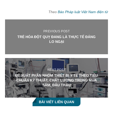
Theo
Báo Pháp luật Việt Nam điện tử
PREVIOUS POST
TRẺ HÓA ĐỘT QUỴ ĐANG LÀ THỰC TẾ ĐÁNG
LO NGẠI
NEXT POST
ĐỀ XUẤT PHÂN NHÓM THIẾT BỊ Y TẾ THEO TIÊU
CHUẨN KỸ THUẬT, CHẤT LƯỢNG TRONG MUA
SẮM, ĐẤU THẦU
BÀI VIẾT LIÊN QUAN