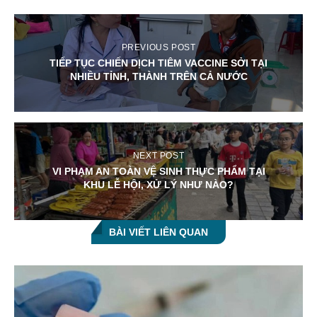
PREVIOUS POST
TIẾP TỤC CHIẾN DỊCH TIÊM VACCINE SỞI TẠI
NHIỀU TỈNH, THÀNH TRÊN CẢ NƯỚC
NEXT POST
VI PHẠM AN TOÀN VỆ SINH THỰC PHẨM TẠI
KHU LỄ HỘI, XỬ LÝ NHƯ NÀO?
BÀI VIẾT LIÊN QUAN