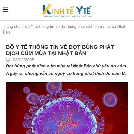
Trang chủ
»
Bộ Y tế thông tin về đợt bùng phát dịch cúm mùa tại Nhật
Bản
BỘ Y TẾ THÔNG TIN VỀ ĐỢT BÙNG PHÁT
DỊCH CÚM MÙA TẠI NHẬT BẢN
08/02/2025
Đợt bùng phát dịch cúm mùa tại Nhật Bản chủ yếu do cúm
A gây ra, nhưng vẫn có nguy cơ bùng phát dịch do cúm B.