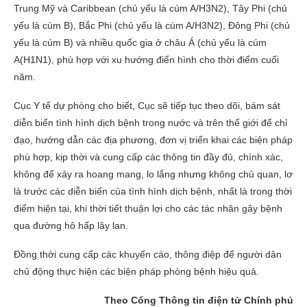
Trung Mỹ và Caribbean (chủ yếu là cúm A/H3N2), Tây Phi (chủ
yếu là cúm B), Bắc Phi (chủ yếu là cúm A/H3N2), Đông Phi (chủ
yếu là cúm B) và nhiều quốc gia ở châu Á (chủ yếu là cúm
A(H1N1), phù hợp với xu hướng điển hình cho thời điểm cuối
năm.
Cục Y tế dự phòng cho biết, Cục sẽ tiếp tục theo dõi, bám sát
diễn biến tình hình dịch bệnh trong nước và trên thế giới để chỉ
đạo, hướng dẫn các địa phương, đơn vị triển khai các biện pháp
phù hợp, kịp thời và cung cấp các thông tin đầy đủ, chính xác,
không để xảy ra hoang mang, lo lắng nhưng không chủ quan, lơ
là trước các diễn biến của tình hình dịch bệnh, nhất là trong thời
điểm hiện tại, khi thời tiết thuận lợi cho các tác nhân gây bệnh
qua đường hô hấp lây lan.
Đồng thời cung cấp các khuyến cáo, thông điệp để người dân
chủ động thực hiện các biện pháp phòng bệnh hiệu quả.
Theo Cổng Thông tin điện tử Chính phủ