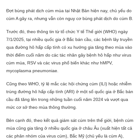
Đợt bùng phát dịch cúm mùa tại Nhật Bản hiện nay, chủ yếu do
cúm A gây ra, nhưng vẫn còn nguy cơ bùng phát dịch do cúm B.
Trước đó, theo thông tin từ tổ chức Y tế Thế giới (WHO) ngày
7/1/2025, tại nhiều quốc gia ở Bắc bán cầu, các bệnh lây truyền
qua đường hô hấp cấp tính có xu hướng gia tăng theo mùa vào
thời điểm cuối năm do các tác nhân gây bệnh hô hấp như virus
cúm mùa, RSV và các virus phổ biến khác như hMPV,
mycoplasma pneumoniae.
Cũng theo WHO, tỷ lệ mắc các hội chứng cúm (ILI) hoặc nhiễm
trùng đường hô hấp cấp tính (ARI) ở một số quốc gia ở Bắc bán
cầu đã tăng lên trong những tuần cuối năm 2024 và vượt qua
mức cơ sở theo mùa thông thường.
Bên cạnh đó, theo kết quả giám sát cúm trên thế giới, bệnh cúm
mùa cũng gia tăng ở nhiều quốc gia ở châu Âu (xuất hiện tất cả
các phân nhóm của virus cúm), Bắc Mỹ (chủ yếu là cúm A),