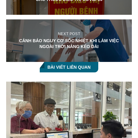
NEXT POST
CẢNH BÁO NGUY CƠ SỐC NHIỆT KHI LÀM VIỆC
NGOÀI TRỜI NẮNG KÉO DÀI
BÀI VIẾT LIÊN QUAN