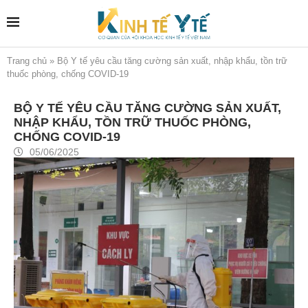
Trang chủ
»
Bộ Y tế yêu cầu tăng cường sản xuất, nhập khẩu, tồn trữ
thuốc phòng, chống COVID-19
BỘ Y TẾ YÊU CẦU TĂNG CƯỜNG SẢN XUẤT,
NHẬP KHẨU, TỒN TRỮ THUỐC PHÒNG,
CHỐNG COVID-19
05/06/2025