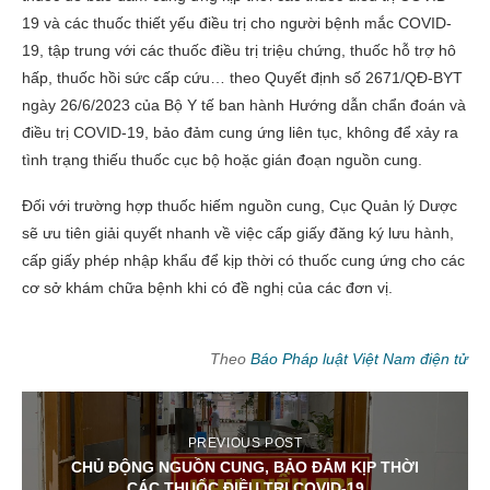
19 và các thuốc thiết yếu điều trị cho người bệnh mắc COVID-
19, tập trung với các thuốc điều trị triệu chứng, thuốc hỗ trợ hô
hấp, thuốc hồi sức cấp cứu… theo Quyết định số 2671/QĐ-BYT
ngày 26/6/2023 của Bộ Y tế ban hành Hướng dẫn chẩn đoán và
điều trị COVID-19, bảo đảm cung ứng liên tục, không để xảy ra
tình trạng thiếu thuốc cục bộ hoặc gián đoạn nguồn cung.
Đối với trường hợp thuốc hiếm nguồn cung, Cục Quản lý Dược
sẽ ưu tiên giải quyết nhanh về việc cấp giấy đăng ký lưu hành,
cấp giấy phép nhập khẩu để kịp thời có thuốc cung ứng cho các
cơ sở khám chữa bệnh khi có đề nghị của các đơn vị.
Theo
Báo Pháp luật Việt Nam điện tử
PREVIOUS POST
CHỦ ĐỘNG NGUỒN CUNG, BẢO ĐẢM KỊP THỜI
CÁC THUỐC ĐIỀU TRỊ COVID-19