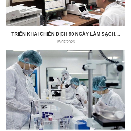
TRIỂN KHAI CHIẾN DỊCH 90 NGÀY LÀM SẠCH,...
15/07/2026