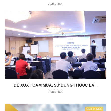
22/05/2026
ĐỀ XUẤT CẤM MUA, SỬ DỤNG THUỐC LÁ...
22/05/2026