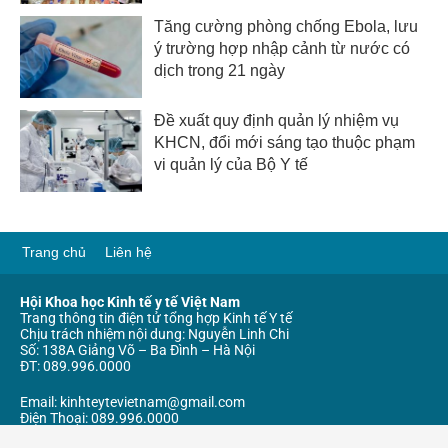
Tăng cường phòng chống Ebola, lưu
ý trường hợp nhập cảnh từ nước có
dịch trong 21 ngày
Đề xuất quy định quản lý nhiệm vụ
KHCN, đổi mới sáng tạo thuộc phạm
vi quản lý của Bộ Y tế
Trang chủ
Liên hệ
Hội Khoa học Kinh tế y tế Việt Nam
Trang thông tin điện tử tổng hợp Kinh tế Y tế
Chịu trách nhiệm nội dung: Nguyễn Linh Chi
Số: 138A Giảng Võ – Ba Đình – Hà Nội
ĐT: 089.996.0000
Email: kinhteytevietnam@gmail.com
Điện Thoại: 089.996.0000
Giấy phép số 281/GP – TTĐT ngày cấp 19/11/2024