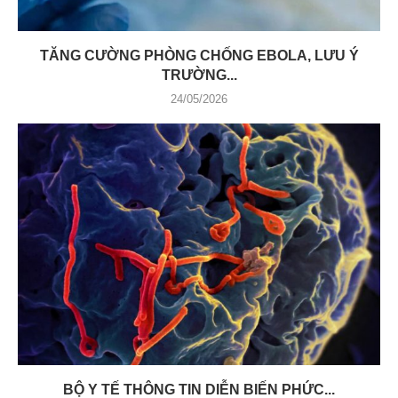
TĂNG CƯỜNG PHÒNG CHỐNG EBOLA, LƯU Ý
TRƯỜNG...
24/05/2026
BỘ Y TẾ THÔNG TIN DIỄN BIẾN PHỨC...