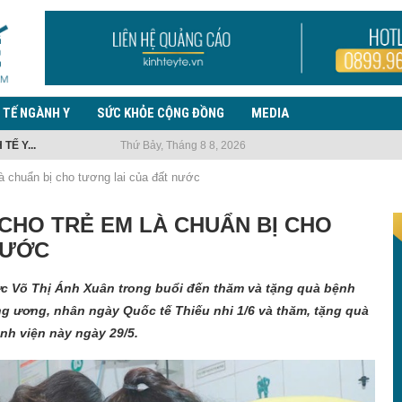
 TẾ NGÀNH Y
SỨC KHỎE CỘNG ĐỒNG
MEDIA
TẾ Y...
Thứ Bảy, Tháng 8 8, 2026
 EBOLA, LƯU Ý TRƯỜNG...
 NHIỆM VỤ...
G THUỐC LÁ...
ẾN PHỨC...
 PHÒNG, CHỐNG BỆNH...
ƯỜI NHẬP...
THANH TRÀ CHIA...
 chuẩn bị cho tương lai của đất nước
CHO TRẺ EM LÀ CHUẨN BỊ CHO
NƯỚC
c Võ Thị Ánh Xuân trong buổi đến thăm và tặng quà bệnh
ung ương, nhân ngày Quốc tế Thiếu nhi 1/6 và thăm, tặng quà
nh viện này ngày 29/5.