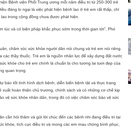
iện Bệnh viện Phổi Trung ương mỗi năm điều trị từ 250-300 trẻ
ều đáng lo ngại là việc phát hiện bệnh lao ở trẻ em rất thấp, chỉ
 lao trong cộng đồng chưa được phát hiện.
m túc và có biện pháp khắc phục sớm trong thời gian tới”, Phó
uân, chăm sóc sức khỏe người dân nói chung và trẻ em nói riêng
a các thầy thuốc. Trẻ em là nguồn nhân lực để xây dựng đất nước
ức khỏe cho trẻ em chính là chuẩn bị cho tương lai tươi đẹp của
àng quan trọng.
 báo tốt tình hình dịch bệnh, diễn biến bệnh tật và thực trạng
 xuất hoàn thiện chủ trương, chính sách và có những cơ chế kịp
ảo vệ sức khỏe nhân dân, trong đó có việc chăm sóc bảo vệ sức
n cần hỏi thăm và gửi lời chúc đến các bệnh nhi đang điều trị tại
ức khỏe, tích cực điều trị và mong các em mau chóng bình phục,