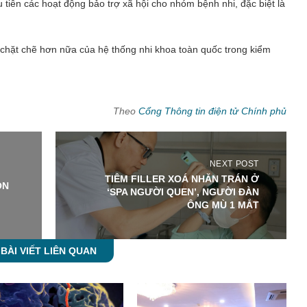
 tiên các hoạt động bảo trợ xã hội cho nhóm bệnh nhi, đặc biệt là
chặt chẽ hơn nữa của hệ thống nhi khoa toàn quốc trong kiểm
Theo
Cổng Thông tin điện tử Chính phủ
NEXT POST
TIÊM FILLER XOÁ NHĂN TRÁN Ở
ỒN
‘SPA NGƯỜI QUEN’, NGƯỜI ĐÀN
ÔNG MÙ 1 MẮT
BÀI VIẾT LIÊN QUAN