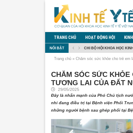
TRANG CHỦ
HOẠT ĐỘNG HỘI
KINH
NỔI BẬT
CHI BỘ HỘI KHOA HỌC KINH 
TĂNG CƯỜNG PHÒNG CHỐNG
ĐỀ XUẤT QUY ĐỊNH QUẢN LÝ
ĐỀ XUẤT CẤM MUA, SỬ DỤN
BỘ Y TẾ THÔNG TIN DIỄN BI
QUY ĐỊNH GIÁM SÁT TRONG
KIỂM DỊCH Y TẾ ĐỐI VỚI NG
PHÓ THỦ TƯỚNG PHẠM THỊ 
Trang chủ
»
Chăm sóc sức khỏe cho trẻ em là
CHĂM SÓC SỨC KHỎE 
TƯƠNG LAI CỦA ĐẤT 
29/05/2025
Đây là nhấn mạnh của Phó Chủ tịch nướ
nhi đang điều trị tại Bệnh viện Phổi Tr
những người bệnh sau ghép phổi tại Bệ