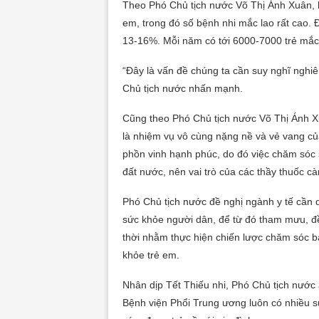
Theo Phó Chủ tịch nước Võ Thị Ánh Xuân, h
em, trong đó số bệnh nhi mắc lao rất cao. Đi
13-16%. Mỗi năm có tới 6000-7000 trẻ mắc
“Đây là vấn đề chúng ta cần suy nghĩ nghiê
Chủ tịch nước nhấn mạnh.
Cũng theo Phó Chủ tịch nước Võ Thị Ánh X
là nhiệm vụ vô cùng nặng nề và vẻ vang củ
phồn vinh hạnh phúc, do đó việc chăm sóc s
đất nước, nên vai trò của các thầy thuốc c
Phó Chủ tịch nước đề nghị ngành y tế cần dự
sức khỏe người dân, để từ đó tham mưu, đề
thời nhằm thực hiện chiến lược chăm sóc b
khỏe trẻ em.
Nhân dịp Tết Thiếu nhi, Phó Chủ tịch nước â
Bệnh viện Phổi Trung ương luôn có nhiều s