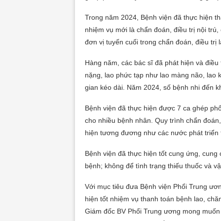
Trong năm 2024, Bệnh viện đã thực hiện th
nhiệm vụ mới là chẩn đoán, điều trị nội trú,
đơn vị tuyến cuối trong chẩn đoán, điều trị 
Hàng năm, các bác sĩ đã phát hiện và điều 
nặng, lao phức tạp như lao màng não, lao kê,
gian kéo dài. Năm 2024, số bệnh nhi đến khám
Bệnh viện đã thực hiện được 7 ca ghép phổi
cho nhiều bệnh nhân. Quy trình chẩn đoán, 
hiện tương đương như các nước phát triển t
Bệnh viện đã thực hiện tốt cung ứng, cung c
bệnh; không để tình trạng thiếu thuốc và vật
Với mục tiêu đưa Bệnh viện Phổi Trung ươn
hiện tốt nhiệm vụ thanh toán bệnh lao, ch
Giám đốc BV Phổi Trung ương mong muốn t