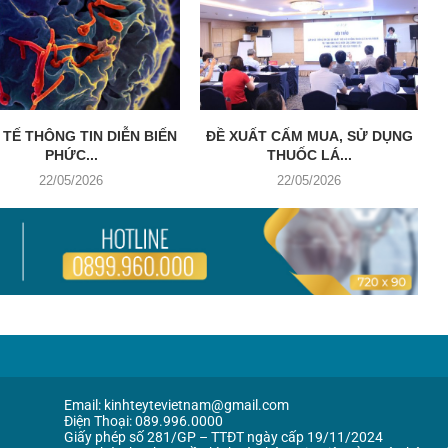
 TẾ THÔNG TIN DIỄN BIẾN
ĐỀ XUẤT CẤM MUA, SỬ DỤNG
PHỨC...
THUỐC LÁ...
22/05/2026
22/05/2026
Email: kinhteytevietnam@gmail.com
Điện Thoại: 089.996.0000
Giấy phép số 281/GP – TTĐT ngày cấp 19/11/2024