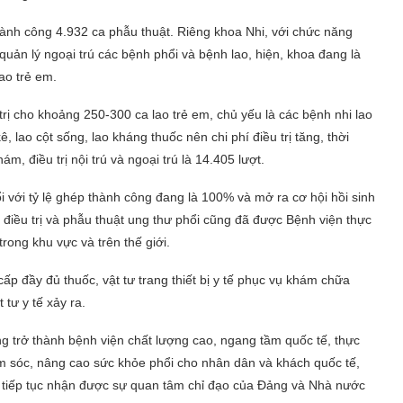
ành công 4.932 ca phẫu thuật. Riêng khoa Nhi, với chức năng
 quản lý ngoại trú các bệnh phổi và bệnh lao, hiện, khoa đang là
lao trẻ em.
trị cho khoảng 250-300 ca lao trẻ em, chủ yếu là các bệnh nhi lao
 lao cột sống, lao kháng thuốc nên chi phí điều trị tăng, thời
, điều trị nội trú và ngoại trú là 14.405 lượt.
 với tỷ lệ ghép thành công đang là 100% và mở ra cơ hội hồi sinh
điều trị và phẫu thuật ung thư phổi cũng đã được Bệnh viện thực
rong khu vực và trên thế giới.
ấp đầy đủ thuốc, vật tư trang thiết bị y tế phục vụ khám chữa
 tư y tế xảy ra.
g trở thành bệnh viện chất lượng cao, ngang tầm quốc tế, thực
ăm sóc, nâng cao sức khỏe phổi cho nhân dân và khách quốc tế,
iếp tục nhận được sự quan tâm chỉ đạo của Đảng và Nhà nước