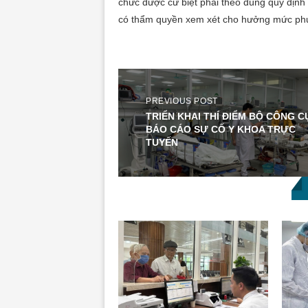
chức được cử biệt phái theo đúng quy định
có thẩm quyền xem xét cho hưởng mức phụ
PREVIOUS POST
TRIỂN KHAI THÍ ĐIỂM BỘ CÔNG C
BÁO CÁO SỰ CỐ Y KHOA TRỰC
TUYẾN