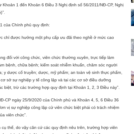
 từ Khoản 1 đến Khoản 6 Điều 3 Nghị định số 56/2011/NĐ-CP, Nghị
)”.
1 của Chính phủ quy định:
hức chỉ được hưởng một phụ cấp ưu đãi theo nghề ở mức cao
g đối với công chức, viên chức thường xuyên, trực tiếp làm
ám bệnh, chữa bệnh; kiểm soát nhiễm khuẩn, chăm sóc người
a; y dược cổ truyền; dược, mỹ phẩm; an toàn vệ sinh thực phẩm,
ác cơ sở sự nghiệp y tế công lập và tại các cơ sở điều dưỡng
c biệt, trừ các trường hợp quy định tại Khoản 1, 2, 3 Điều này”.
NĐ-CP ngày 25/9/2020 của Chính phủ và Khoản 4, 5, 6 Điều 36
 đơn vị sự nghiệp công lập cử viên chức biệt phái có trách nhiệm
ủa viên chức”.
 cụ thể, do vậy căn cứ các quy định nêu trên, trường hợp viên