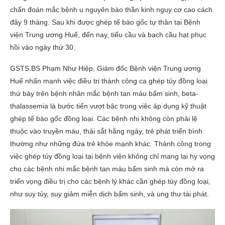
chẩn đoán mắc bệnh u nguyên bào thần kinh nguy cơ cao cách
đây 9 tháng. Sau khi được ghép tế bào gốc tự thân tại Bệnh
viện Trung ương Huế, đến nay, tiểu cầu và bạch cầu hạt phục
hồi vào ngày thứ 30.
GSTS.BS Phạm Như Hiệp, Giám đốc Bệnh viện Trung ương
Huế nhấn mạnh việc điều trị thành công ca ghép tủy đồng loại
thứ bảy trên bệnh nhân mắc bệnh tan máu bẩm sinh, beta-
thalassemia là bước tiến vượt bậc trong việc áp dụng kỹ thuật
ghép tế bào gốc đồng loại. Các bệnh nhi không còn phải lệ
thuộc vào truyền máu, thải sắt hằng ngày, trẻ phát triển bình
thường như những đứa trẻ khỏe mạnh khác. Thành công trong
việc ghép tủy đồng loại tại bệnh viện không chỉ mang lại hy vọng
cho các bệnh nhi mắc bệnh tan máu bẩm sinh mà còn mở ra
triển vọng điều trị cho các bệnh lý khác cần ghép tủy đồng loại,
như suy tủy, suy giảm miễn dịch bẩm sinh, và ung thư tái phát.