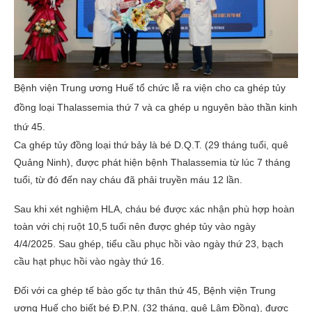
Bệnh viện Trung ương Huế tổ chức lễ ra viện cho ca ghép tủy
đồng loại Thalassemia thứ 7 và ca ghép u nguyên bào thần kinh
thứ 45.
Ca ghép tủy đồng loại thứ bảy là bé D.Q.T. (29 tháng tuổi, quê
Quảng Ninh), được phát hiện bệnh Thalassemia từ lúc 7 tháng
tuổi, từ đó đến nay cháu đã phải truyền máu 12 lần.
Sau khi xét nghiệm HLA, cháu bé được xác nhận phù hợp hoàn
toàn với chị ruột 10,5 tuổi nên được ghép tủy vào ngày
4/4/2025. Sau ghép, tiểu cầu phục hồi vào ngày thứ 23, bạch
cầu hạt phục hồi vào ngày thứ 16.
Đối với ca ghép tế bào gốc tự thân thứ 45, Bệnh viện Trung
ương Huế cho biết bé Đ.P.N. (32 tháng, quê Lâm Đồng), được