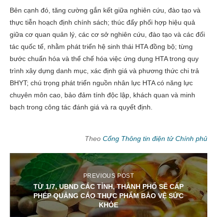
Bên cạnh đó, tăng cường gắn kết giữa nghiên cứu, đào tạo và
thực tiễn hoạch định chính sách; thúc đẩy phối hợp hiệu quả
giữa cơ quan quản lý, các cơ sở nghiên cứu, đào tạo và các đối
tác quốc tế, nhằm phát triển hệ sinh thái HTA đồng bộ; từng
bước chuẩn hóa và thể chế hóa việc ứng dụng HTA trong quy
trình xây dựng danh mục, xác định giá và phương thức chi trả
BHYT; chú trọng phát triển nguồn nhân lực HTA có năng lực
chuyên môn cao, bảo đảm tính độc lập, khách quan và minh
bạch trong công tác đánh giá và ra quyết định.
Theo
Cổng Thông tin điện tử Chính phủ
PREVIOUS POST
TỪ 1/7, UBND CÁC TỈNH, THÀNH PHỐ SẼ CẤP
PHÉP QUẢNG CÁO THỰC PHẨM BẢO VỆ SỨC
KHỎE