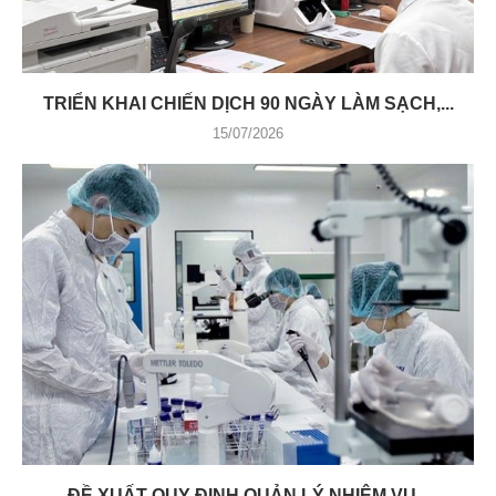
TRIỂN KHAI CHIẾN DỊCH 90 NGÀY LÀM SẠCH,...
15/07/2026
ĐỀ XUẤT QUY ĐỊNH QUẢN LÝ NHIỆM VỤ...