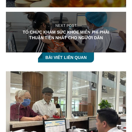
NEXT POST
TỔ CHỨC KHÁM SỨC KHỎE MIỄN PHÍ PHẢI
THUẬN TIỆN NHẤT CHO NGƯỜI DÂN
BÀI VIẾT LIÊN QUAN