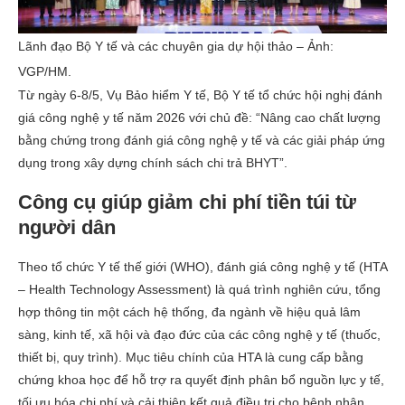
Lãnh đạo Bộ Y tế và các chuyên gia dự hội thảo – Ảnh:
VGP/HM.
Từ ngày 6-8/5, Vụ Bảo hiểm Y tế, Bộ Y tế tổ chức hội nghị đánh
giá công nghệ y tế năm 2026 với chủ đề: “Nâng cao chất lượng
bằng chứng trong đánh giá công nghệ y tế và các giải pháp ứng
dụng trong xây dựng chính sách chi trả BHYT”.
Công cụ giúp giảm chi phí tiền túi từ
người dân
Theo tổ chức Y tế thế giới (WHO), đánh giá công nghệ y tế (HTA
– Health Technology Assessment) là quá trình nghiên cứu, tổng
hợp thông tin một cách hệ thống, đa ngành về hiệu quả lâm
sàng, kinh tế, xã hội và đạo đức của các công nghệ y tế (thuốc,
thiết bị, quy trình). Mục tiêu chính của HTA là cung cấp bằng
chứng khoa học để hỗ trợ ra quyết định phân bổ nguồn lực y tế,
tối ưu hóa chi phí và cải thiện kết quả điều trị cho bệnh nhân.