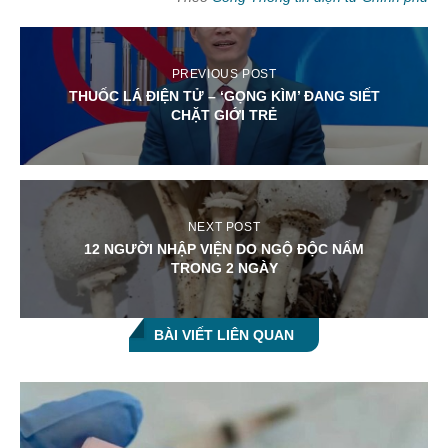
PREVIOUS POST
THUỐC LÁ ĐIỆN TỬ – ‘GỌNG KÌM’ ĐANG SIẾT
CHẶT GIỚI TRẺ
NEXT POST
12 NGƯỜI NHẬP VIỆN DO NGỘ ĐỘC NẤM
TRONG 2 NGÀY
BÀI VIẾT LIÊN QUAN