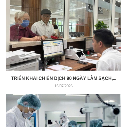
TRIỂN KHAI CHIẾN DỊCH 90 NGÀY LÀM SẠCH,...
15/07/2026