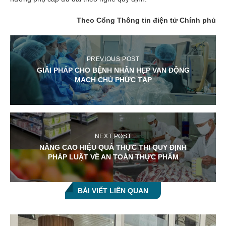
Theo Cổng Thông tin điện tử Chính phủ
PREVIOUS POST
GIẢI PHÁP CHO BỆNH NHÂN HẸP VAN ĐỘNG
MẠCH CHỦ PHỨC TẠP
NEXT POST
NÂNG CAO HIỆU QUẢ THỰC THI QUY ĐỊNH
PHÁP LUẬT VỀ AN TOÀN THỰC PHẨM
BÀI VIẾT LIÊN QUAN