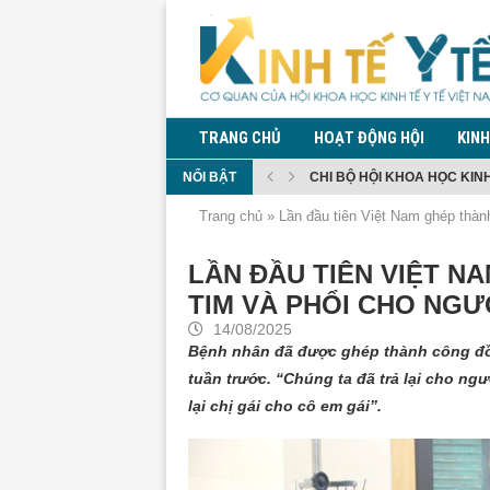
TRANG CHỦ
HOẠT ĐỘNG HỘI
KINH
NỔI BẬT
CHI BỘ HỘI KHOA HỌC KINH 
TĂNG CƯỜNG PHÒNG CHỐNG
ĐỀ XUẤT QUY ĐỊNH QUẢN LÝ
ĐỀ XUẤT CẤM MUA, SỬ DỤN
BỘ Y TẾ THÔNG TIN DIỄN BI
QUY ĐỊNH GIÁM SÁT TRONG
KIỂM DỊCH Y TẾ ĐỐI VỚI NG
PHÓ THỦ TƯỚNG PHẠM THỊ 
Trang chủ
»
Lần đầu tiên Việt Nam ghép thàn
LẦN ĐẦU TIÊN VIỆT N
TIM VÀ PHỔI CHO NGƯ
14/08/2025
Bệnh nhân đã được ghép thành công đồng
tuần trước. “Chúng ta đã trả lại cho ngư
lại chị gái cho cô em gái”.