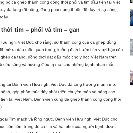
g bố ca ghép thành công đồng thời phổi và tim đầu tiên tại Việt
suy đa tạng rất nặng, đang phải dùng thuốc để duy trì sự sống,
ngày.
thời tim – phổi và tim – gan
ữu nghị Việt Đức cho rằng, sự thành công của ca ghép đồng
 đã mở ra dấu mốc quan trọng, khẳng định bước tiến vượt bậc của
 ghép đa tạng, đồng thời đặt dấu mốc cho y học Việt Nam trên
hội cứu sống và hướng điều trị mới cho những bệnh nhân mắc
tạng tại Bệnh viện Hữu nghị Việt Đức đã tăng trưởng mạnh mẽ,
 bệnh, góp phần thúc đẩy phát triển chuyên môn và nâng cao
u tiên tại Việt Nam, Bệnh viện cũng đã ghép thành công đồng thời
).
ại Tim mạch và lồng ngực, Bệnh viện Hữu nghị Việt Đức cho
 học tiên tiến, trong đó cả tim và hai phổi của người bệnh được