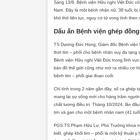
Sáng 13/8, Bệnh viện Hữu nghị Việt Đức côn
Nam. Đây là một bệnh nhân nữ, 38 tuổi, bị 
khó thở liên tục, nguy cơ tử vong tính theo 
Dấu ấn Bệnh viện ghép đồng 
TS Dương Đức Hùng, Giám đốc Bệnh viện H
thời tim – phổi cho bệnh nhân suy đa tạng
Bệnh viện Hữu nghị Việt Đức trong lĩnh vực
bản đồ thế giới cũng như mở ra nhiều cơ 
bệnh tim – phổi giai đoạn cuối.
Chỉ tính trong 2 năm gần đây, số ca ghép 
mang lại sự sống mới cho hàng trăm người
chất lượng điều trị. Tháng 10/2024, lần đầ
tim và gan cho một bệnh nhân nam (41 tuổi
PGS.TS Phạm Hữu Lư, Phó Trưởng khoa ngo
biết, ghép khối tim – phổi là một kỹ thuật y