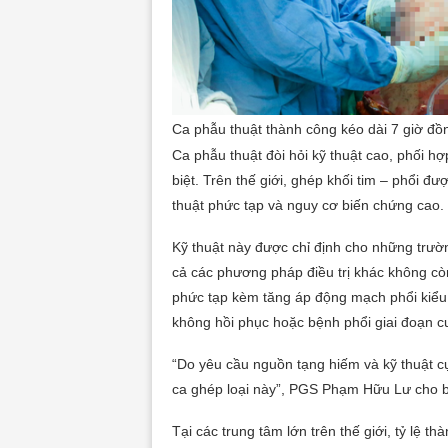
Ca phẫu thuật thành công kéo dài 7 giờ đ
Ca phẫu thuật đòi hỏi kỹ thuật cao, phối 
biệt. Trên thế giới, ghép khối tim – phổi đ
thuật phức tạp và nguy cơ biến chứng cao.
Kỹ thuật này được chỉ định cho những trườn
cả các phương pháp điều trị khác không cò
phức tạp kèm tăng áp động mạch phổi kiểu
không hồi phục hoặc bệnh phổi giai đoạn c
“Do yêu cầu nguồn tạng hiếm và kỹ thuật cự
ca ghép loại này”, PGS Phạm Hữu Lư cho b
Tại các trung tâm lớn trên thế giới, tỷ lệ t