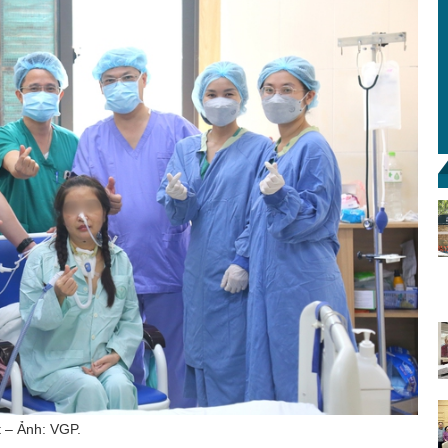
t – Ảnh: VGP.