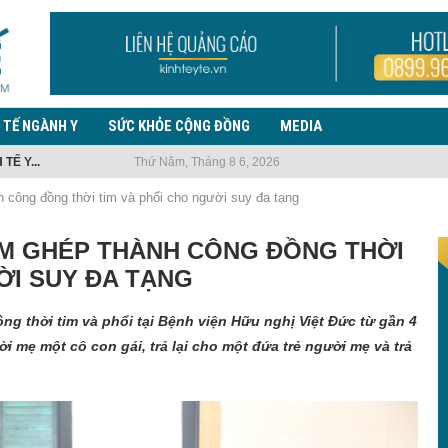
 TẾ NGÀNH Y
SỨC KHỎE CỘNG ĐỒNG
MEDIA
TẾ Y...
Thứ Năm, Tháng 8 6, 2026
 EBOLA, LƯU Ý TRƯỜNG...
 NHIỆM VỤ...
G THUỐC LÁ...
ẾN PHỨC...
 PHÒNG, CHỐNG BỆNH...
ƯỜI NHẬP...
THANH TRÀ CHIA...
h công đồng thời tim và phổi cho người suy đa tạng
AM GHÉP THÀNH CÔNG ĐỒNG THỜI
ỜI SUY ĐA TẠNG
 thời tim và phổi tại Bệnh viện Hữu nghị Việt Đức từ gần 4
ời mẹ một cô con gái, trả lại cho một đứa trẻ người mẹ và trả