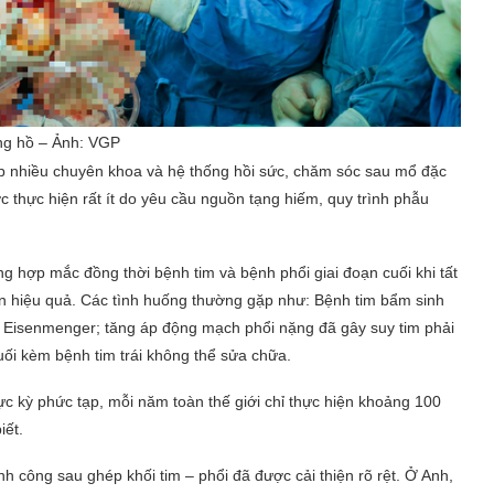
ồng hồ – Ảnh: VGP
hợp nhiều chuyên khoa và hệ thống hồi sức, chăm sóc sau mổ đặc
ược thực hiện rất ít do yêu cầu nguồn tạng hiếm, quy trình phẫu
g hợp mắc đồng thời bệnh tim và bệnh phổi giai đoạn cuối khi tất
n hiệu quả. Các tình huống thường gặp như: Bệnh tim bẩm sinh
 Eisenmenger; tăng áp động mạch phổi nặng đã gây suy tim phải
uối kèm bệnh tim trái không thể sửa chữa.
c kỳ phức tạp, mỗi năm toàn thế giới chỉ thực hiện khoảng 100
iết.
hành công sau ghép khối tim – phổi đã được cải thiện rõ rệt. Ở Anh,