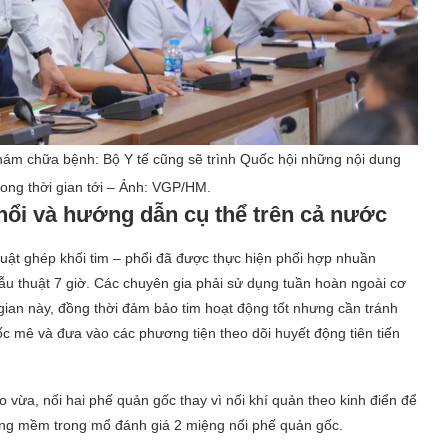
ám chữa bệnh: Bộ Y tế cũng sẽ trình Quốc hội những nội dung
trong thời gian tới – Ảnh: VGP/HM.
phổi và hướng dẫn cụ thể trên cả nước
thuật ghép khối tim – phổi đã được thực hiện phối hợp nhuần
ẫu thuật 7 giờ. Các chuyên gia phải sử dụng tuần hoàn ngoài cơ
i gian này, đồng thời đảm bảo tim hoạt động tốt nhưng cần tránh
uốc mê và đưa vào các phương tiện theo dõi huyết động tiên tiến
o vừa, nối hai phế quản gốc thay vì nối khí quản theo kinh điển để
ống mềm trong mổ đánh giá 2 miệng nối phế quản gốc.