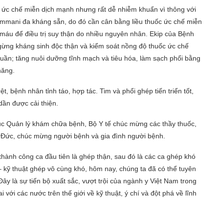
 ức chế miễn dịch mạnh nhưng rất dễ nhiễm khuẩn vì thông với
ummani đa kháng sẵn, do đó cần cân bằng liều thuốc ức chế miễn
c máu để điều trị suy thận do nhiều nguyên nhân. Ekip của Bệnh
gừng kháng sinh độc thận và kiểm soát nồng độ thuốc ức chế
 tuần; tăng nuôi dưỡng tĩnh mạch và tiêu hóa, làm sạch phổi bằng
 năng.
t, bệnh nhân tỉnh táo, hợp tác. Tim và phổi ghép tiến triển tốt,
ần được cải thiện.
ục Quản lý khám chữa bệnh, Bộ Y tế chúc mừng các thầy thuốc,
t Đức, chúc mừng người bệnh và gia đình người bệnh.
hành công ca đầu tiên là ghép thận, sau đó là các ca ghép khó
– kỹ thuật ghép vô cùng khó, hôm nay, chúng ta đã có thể tuyên
ây là sự tiến bộ xuất sắc, vượt trội của ngành y Việt Nam trong
 với các nước trên thế giới về kỹ thuật, ý chí và đột phá về lĩnh