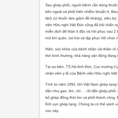
Sau ghép phổi, người bệnh cần dùng thuốc
bên ngoài và phổi hiến nhiễm khuẩn A. Ba
dịch (vì thuốc làm giảm đề kháng), siêu lọ
viện Hữu nghị Việt Đức cũng đã hội chẩn n
miễn dịch để thận ít độc và hồi phục sau 2
mở khí quản, soi hút và tập phục hồi chức
Hiện, sức khỏe của bệnh nhân cải thiện rõ rệ
thở bình thường, khả năng vận động đang d
Tại sự kiện, TS Hà Anh Đức, Cục trưởng C
nhân viên y tế của Bệnh viện Hữu nghị Việ
Tính từ năm 1992, khi Việt Nam ghép tạng t
dần như gan, tim, chi…. rồi đến ghép phổi 
bố ghép đồng thời tim và phổi thành công. Đ
lĩnh vực ghép tạng. Chúng ta có thể sánh vai
vực này.