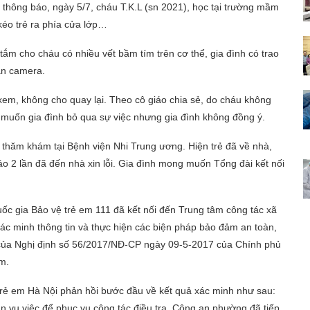
1 thông báo, ngày 5/7, cháu T.K.L (sn 2021), học tại trường mầm
 kéo trẻ ra phía cửa lớp…
 tắm cho cháu có nhiều vết bầm tím trên cơ thể, gia đình có trao
oạn camera.
xem, không cho quay lại. Theo cô giáo chia sẻ, do cháu không
 muốn gia đình bỏ qua sự việc nhưng gia đình không đồng ý.
đi thăm khám tại Bệnh viện Nhi Trung ương. Hiện trẻ đã về nhà,
o 2 lần đã đến nhà xin lỗi. Gia đình mong muốn Tổng đài kết nối
quốc gia Bảo vệ trẻ em 111 đã kết nối đến Trung tâm công tác xã
xác minh thông tin và thực hiện các biện pháp bảo đảm an toàn,
h của Nghị định số 56/2017/NĐ-CP ngày 09-5-2017 của Chính phủ
em.
trẻ em Hà Nội phản hồi bước đầu về kết quả xác minh như sau:
an vụ việc để phục vụ công tác điều tra. Công an phường đã tiếp