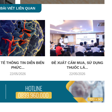
BÀI VIẾT LIÊN QUAN
 TẾ THÔNG TIN DIỄN BIẾN
ĐỀ XUẤT CẤM MUA, SỬ DỤNG
PHỨC...
THUỐC LÁ...
22/05/2026
22/05/2026