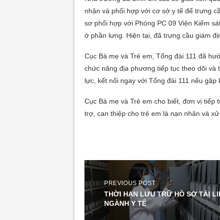
nhận và phối hợp với cơ sở y tế để trưng 
sơ phối hợp với Phòng PC 09 Viện Kiểm sá
ở phần lưng. Hiện tại, đã trưng cầu giám đị
Cục Bà mẹ và Trẻ em, Tổng đài 111 đã hướ
chức năng địa phương tiếp tục theo dõi và t
lực, kết nối ngay với Tổng đài 111 nếu gặp
Cục Bà mẹ và Trẻ em cho biết, đơn vị tiếp t
trợ, can thiệp cho trẻ em là nạn nhân và xử 
PREVIOUS POST
THỜI HẠN LƯU TRỮ HỒ SƠ TÀI LI
NGÀNH Y TẾ