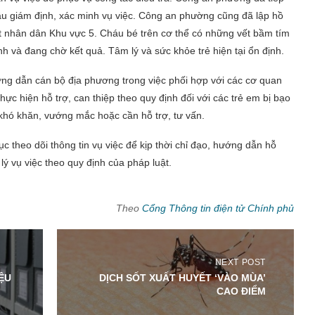
cầu giám định, xác minh vụ việc. Công an phường cũng đã lập hồ
t nhân dân Khu vực 5. Cháu bé trên cơ thể có những vết bầm tím
nh và đang chờ kết quả. Tâm lý và sức khỏe trẻ hiện tại ổn định.
ng dẫn cán bộ địa phương trong việc phối hợp với các cơ quan
hực hiện hỗ trợ, can thiệp theo quy định đối với các trẻ em bị bạo
 khó khăn, vướng mắc hoặc cần hỗ trợ, tư vấn.
ục theo dõi thông tin vụ việc để kịp thời chỉ đạo, hướng dẫn hỗ
lý vụ việc theo quy định của pháp luật.
Theo
Cổng Thông tin điện tử Chính phủ
NEXT POST
ỆU
DỊCH SỐT XUẤT HUYẾT ‘VÀO MÙA’
CAO ĐIỂM