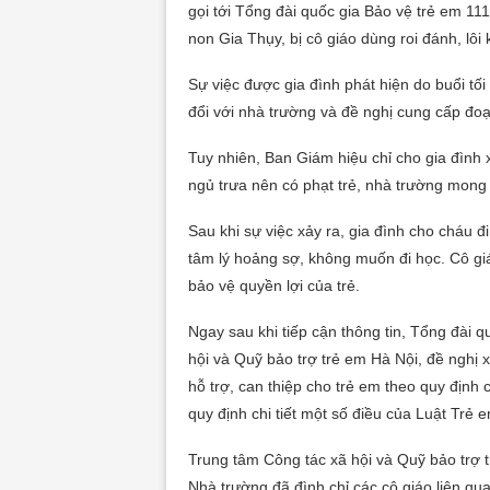
gọi tới Tổng đài quốc gia Bảo vệ trẻ em 11
non Gia Thụy, bị cô giáo dùng roi đánh, lôi
Sự việc được gia đình phát hiện do buổi tối
đổi với nhà trường và đề nghị cung cấp đ
Tuy nhiên, Ban Giám hiệu chỉ cho gia đình 
ngủ trưa nên có phạt trẻ, nhà trường mong
Sau khi sự việc xảy ra, gia đình cho cháu 
tâm lý hoảng sợ, không muốn đi học. Cô giá
bảo vệ quyền lợi của trẻ.
Ngay sau khi tiếp cận thông tin, Tổng đài 
hội và Quỹ bảo trợ trẻ em Hà Nội, đề nghị 
hỗ trợ, can thiệp cho trẻ em theo quy địn
quy định chi tiết một số điều của Luật Trẻ 
Trung tâm Công tác xã hội và Quỹ bảo trợ 
Nhà trường đã đình chỉ các cô giáo liên qu