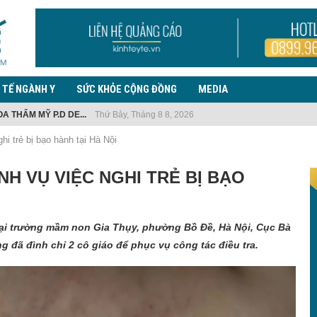
 TẾ NGÀNH Y
SỨC KHỎE CỘNG ĐỒNG
MEDIA
 THẨM MỸ P.D DE...
Thứ Bảy, Tháng 8 8, 2026
NGÀY LÀM SẠCH,...
TẾ Y...
 EBOLA, LƯU Ý TRƯỜNG...
 NHIỆM VỤ...
G THUỐC LÁ...
ẾN PHỨC...
 PHÒNG, CHỐNG BỆNH...
ƯỜI NHẬP...
i trẻ bị bạo hành tại Hà Nội
H VỤ VIỆC NGHI TRẺ BỊ BẠO
 tại trường mầm non Gia Thụy, phường Bồ Đề, Hà Nội, Cục Bà
ng đã đình chỉ 2 cô giáo để phục vụ công tác điều tra.