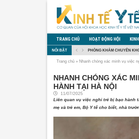
TRANG CHỦ
HOẠT ĐỘNG HỘI
KINH
NỔI BẬT
PHÒNG KHÁM CHUYÊN KHOA
TRIỂN KHAI CHIẾN DỊCH 90 
CHI BỘ HỘI KHOA HỌC KINH 
TĂNG CƯỜNG PHÒNG CHỐNG
ĐỀ XUẤT QUY ĐỊNH QUẢN LÝ
ĐỀ XUẤT CẤM MUA, SỬ DỤN
BỘ Y TẾ THÔNG TIN DIỄN BI
QUY ĐỊNH GIÁM SÁT TRONG
KIỂM DỊCH Y TẾ ĐỐI VỚI NG
Trang chủ
»
Nhanh chóng xác minh vụ việc ngh
NHANH CHÓNG XÁC MIN
HÀNH TẠI HÀ NỘI
11/07/2025
Liên quan vụ việc nghi trẻ bị bạo hành
mẹ và trẻ em, Bộ Y tế cho biết, nhà trườ