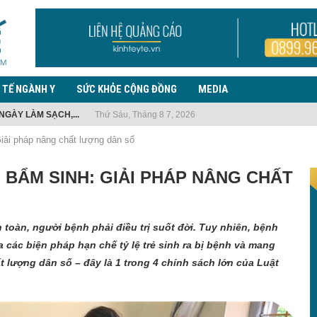
 TẾ NGÀNH Y
SỨC KHỎE CỘNG ĐỒNG
MEDIA
NGÀY LÀM SẠCH,...
Thứ Sáu, Tháng 8 7, 2026
TẾ Y...
 EBOLA, LƯU Ý TRƯỜNG...
 NHIỆM VỤ...
G THUỐC LÁ...
ẾN PHỨC...
 PHÒNG, CHỐNG BỆNH...
ƯỜI NHẬP...
THANH TRÀ CHIA...
iải pháp nâng chất lượng dân số
BẨM SINH: GIẢI PHÁP NÂNG CHẤT
toàn, người bệnh phải điều trị suốt đời. Tuy nhiên, bệnh
các biện pháp hạn chế tỷ lệ trẻ sinh ra bị bệnh và mang
 lượng dân số – đây là 1 trong 4 chính sách lớn của Luật