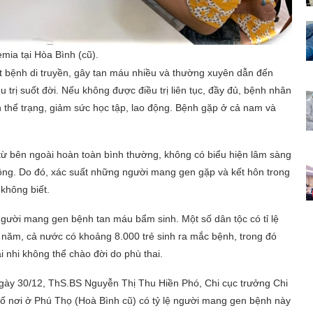
mia tại Hòa Bình (cũ).
 bệnh di truyền, gây tan máu nhiều và thường xuyên dẫn đến
trị suốt đời. Nếu không được điều trị liên tục, đầy đủ, bệnh nhân
n thể trạng, giảm sức học tập, lao động. Bệnh gặp ở cả nam và
ừ bên ngoài hoàn toàn bình thường, không có biểu hiện lâm sàng
ồng. Do đó, xác suất những người mang gen gặp và kết hôn trong
không biết.
người mang gen bệnh tan máu bẩm sinh. Một số dân tộc có tỉ lệ
 năm, cả nước có khoảng 8.000 trẻ sinh ra mắc bệnh, trong đó
 nhi không thể chào đời do phù thai.
 ngày 30/12, ThS.BS Nguyễn Thị Thu Hiền Phó, Chi cục trưởng Chi
 số nơi ở Phú Thọ (Hoà Bình cũ) có tỷ lệ người mang gen bệnh này