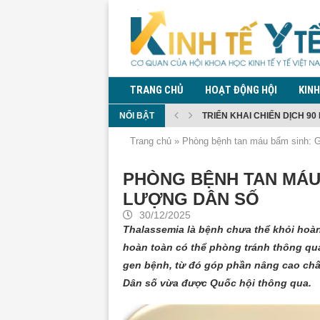
TRANG CHỦ
HOẠT ĐỘNG HỘI
KINH
TRIỂN KHAI CHIẾN DỊCH 90 
NỔI BẬT
CHI BỘ HỘI KHOA HỌC KINH 
TĂNG CƯỜNG PHÒNG CHỐNG
ĐỀ XUẤT QUY ĐỊNH QUẢN LÝ
ĐỀ XUẤT CẤM MUA, SỬ DỤN
BỘ Y TẾ THÔNG TIN DIỄN BI
QUY ĐỊNH GIÁM SÁT TRONG
KIỂM DỊCH Y TẾ ĐỐI VỚI NG
PHÓ THỦ TƯỚNG PHẠM THỊ 
Trang chủ
»
Phòng bệnh tan máu bẩm sinh: G
PHÒNG BỆNH TAN MÁU 
LƯỢNG DÂN SỐ
30/12/2025
Thalassemia là bệnh chưa thể khỏi hoàn 
hoàn toàn có thể phòng tránh thông qua 
gen bệnh, từ đó góp phần nâng cao chất
Dân số vừa được Quốc hội thông qua.