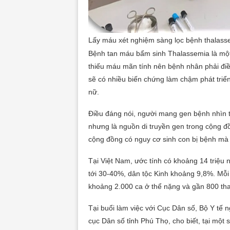
Lấy máu xét nghiệm sàng lọc bệnh thalasse
Bệnh tan máu bẩm sinh Thalassemia là một
thiếu máu mãn tính nên bệnh nhân phải điều 
sẽ có nhiều biến chứng làm chậm phát triể
nữ.
Điều đáng nói, người mang gen bệnh nhìn t
nhưng là nguồn di truyền gen trong cộng đ
cộng đồng có nguy cơ sinh con bị bệnh mà 
Tại Việt Nam, ước tính có khoảng 14 triệu 
tới 30-40%, dân tộc Kinh khoảng 9,8%. Mỗi
khoảng 2.000 ca ở thể nặng và gần 800 thai
Tại buổi làm việc với Cục Dân số, Bộ Y tế
cục Dân số tỉnh Phú Thọ, cho biết, tại một