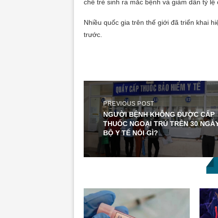
chế trẻ sinh ra mắc bệnh và giảm dần tỷ lệ
Nhiều quốc gia trên thế giới đã triển khai
trước.
PREVIOUS POST
NGƯỜI BỆNH KHÔNG ĐƯỢC CẤP
THUỐC NGOẠI TRÚ TRÊN 30 NGÀY
BỘ Y TẾ NÓI GÌ?