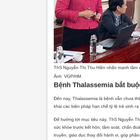
ThS Nguyễn Thị Thu Hiền nhấn mạnh tầm qu
Ảnh: VGP/HM.
Bệnh Thalassemia bắt buộc
Đến nay, Thalassemia là bệnh vẫn chưa thể
khai các biện pháp hạn chế tỷ lệ trẻ sinh 
Để hướng tới mục tiêu này, ThS Nguyễn Th
sức khỏe trước kết hôn; tầm soát, chẩn đoán
truyền, giáo dục thay đổi hành vi, góp phầ