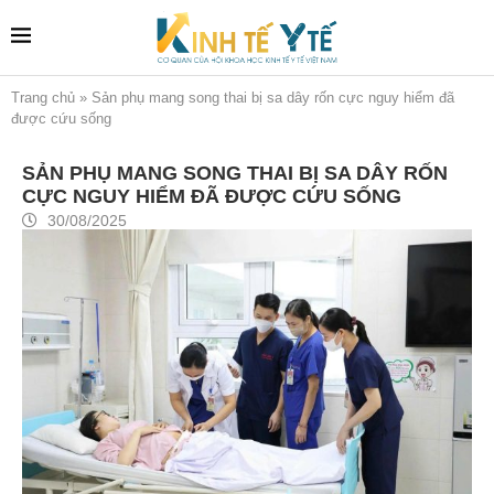
Trang chủ
»
Sản phụ mang song thai bị sa dây rốn cực nguy hiểm đã
được cứu sống
SẢN PHỤ MANG SONG THAI BỊ SA DÂY RỐN
CỰC NGUY HIỂM ĐÃ ĐƯỢC CỨU SỐNG
30/08/2025