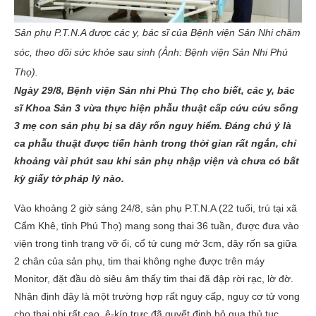
Sản phụ P.T.N.A được các y, bác sĩ của Bệnh viện Sản Nhi chăm
sóc, theo dõi sức khỏe sau sinh (Ảnh: Bệnh viện Sản Nhi Phú
Thọ).
Ngày 29/8, Bệnh viện Sản nhi Phú Thọ cho biết, các y, bác
sĩ Khoa Sản 3 vừa thực hiện phẫu thuật cấp cứu cứu sống
3 mẹ con sản phụ bị sa dây rốn nguy hiểm. Đáng chú ý là
ca phẫu thuật được tiến hành trong thời gian rất ngắn, chỉ
khoảng vài phút sau khi sản phụ nhập viện và chưa có bất
kỳ giấy tờ pháp lý nào.
Vào khoảng 2 giờ sáng 24/8, sản phụ P.T.N.A (22 tuổi, trú tại xã
Cẩm Khê, tỉnh Phú Thọ) mang song thai 36 tuần, được đưa vào
viện trong tình trạng vỡ ối, cổ tử cung mở 3cm, dây rốn sa giữa
2 chân của sản phụ, tim thai không nghe được trên máy
Monitor, đặt đầu dò siêu âm thấy tim thai đã đập rời rạc, lờ đờ.
Nhận định đây là một trường hợp rất nguy cấp, nguy cơ tử vong
cho thai nhi rất cao, ê-kíp trực đã quyết định bỏ qua thủ tục