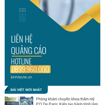
BÀI VIẾT MỚI NHẤT
Phòng khám chuyên khoa thẩm mỹ
P.D De Paris: Kiến tạo hành trình làm