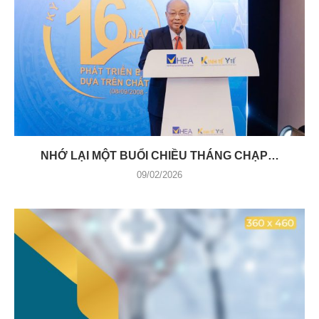
NHỚ LẠI MỘT BUỔI CHIỀU THÁNG CHẠP…
09/02/2026