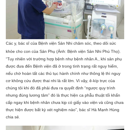
Các y, bác sĩ của Bệnh viện Sản Nhi chăm sóc, theo dõi sức
khỏe cho con của Sản Phụ (Ảnh: Bệnh viện Sản Nhi Phú Thọ).
“Tuy nhiên với trường hợp bệnh như bệnh nhân A., khi sản phụ
được đưa đến Bệnh viện đã ở trong tình trạng rất nguy hiểm,
nếu chờ hoàn tất các thủ tục hành chính như thông lệ thì nguy
cơ không cứu được thai nhi là rất lớn. Vì vậy, ê-kíp trực của
chúng tôi khi đó đã phải đưa ra quyết định “ngược quy trình
nhưng đúng lương tâm” đó là thực hiện ca phẫu thuật tối khẩn
cấp ngay khi bệnh nhân chưa kịp có giấy vào viện và cũng chưa
thực hiện được bất kỳ xét nghiệm nào”, bác sĩ Hà Mạnh Hùng
chia sẻ.