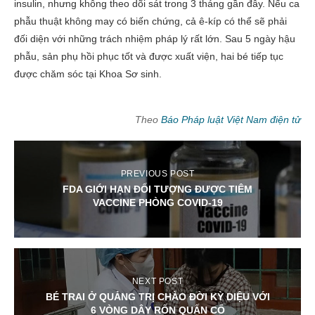
insulin, nhưng không theo dõi sát trong 3 tháng gần đây. Nếu ca
phẫu thuật không may có biến chứng, cả ê-kíp có thể sẽ phải
đối diện với những trách nhiệm pháp lý rất lớn. Sau 5 ngày hậu
phẫu, sản phụ hồi phục tốt và được xuất viện, hai bé tiếp tục
được chăm sóc tại Khoa Sơ sinh.
Theo
Báo Pháp luật Việt Nam điện tử
PREVIOUS POST
FDA GIỚI HẠN ĐỐI TƯỢNG ĐƯỢC TIÊM
VACCINE PHÒNG COVID-19
NEXT POST
BÉ TRAI Ở QUẢNG TRỊ CHÀO ĐỜI KỲ DIỆU VỚI
6 VÒNG DÂY RỐN QUẤN CỔ