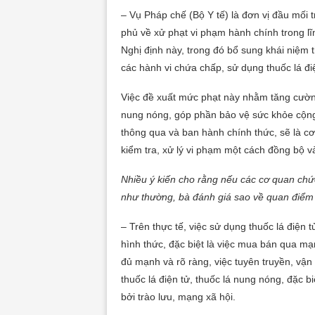
– Vụ Pháp chế (Bộ Y tế) là đơn vị đầu mối 
phủ về xử phạt vi phạm hành chính trong lĩ
Nghị định này, trong đó bổ sung khái niệm t
các hành vi chứa chấp, sử dụng thuốc lá đi
Việc đề xuất mức phạt này nhằm tăng cường
nung nóng, góp phần bảo vệ sức khỏe cộng 
thông qua và ban hành chính thức, sẽ là cơ
kiểm tra, xử lý vi phạm một cách đồng bộ v
Nhiều ý kiến cho rằng nếu các cơ quan chức
như thường, bà đánh giá sao về quan điểm
– Trên thực tế, việc sử dụng thuốc lá điện t
hình thức, đặc biệt là việc mua bán qua mạ
đủ mạnh và rõ ràng, việc tuyên truyền, vậ
thuốc lá điện tử, thuốc lá nung nóng, đặc b
bởi trào lưu, mạng xã hội.