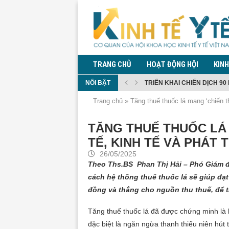
TRANG CHỦ
HOẠT ĐỘNG HỘI
KINH
NỔI BẬT
TRIỂN KHAI CHIẾN DỊCH 90 
CHI BỘ HỘI KHOA HỌC KINH 
TĂNG CƯỜNG PHÒNG CHỐNG
ĐỀ XUẤT QUY ĐỊNH QUẢN LÝ
ĐỀ XUẤT CẤM MUA, SỬ DỤN
BỘ Y TẾ THÔNG TIN DIỄN BI
QUY ĐỊNH GIÁM SÁT TRONG
KIỂM DỊCH Y TẾ ĐỐI VỚI NG
PHÓ THỦ TƯỚNG PHẠM THỊ 
Trang chủ
»
Tăng thuế thuốc lá mang ‘chiến th
TĂNG THUẾ THUỐC LÁ 
TẾ, KINH TẾ VÀ PHÁT 
26/05/2025
Theo Ths.BS Phan Thị Hải – Phó Giám đố
cách hệ thống thuế thuốc lá sẽ giúp đạ
đồng và thắng cho nguồn thu thuế, để t
Tăng thuế thuốc lá đã được chứng minh là b
đặc biệt là ngăn ngừa thanh thiếu niên hú