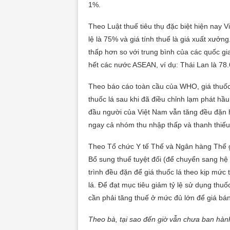
1%.
Theo Luật thuế tiêu thụ đặc biệt hiện nay V
lệ là 75% và giá tính thuế là giá xuất xưởng
thấp hơn so với trung bình của các quốc gi
hết các nước ASEAN, ví dụ: Thái Lan là 78.
Theo báo cáo toàn cầu của WHO, giá thuốc 
thuốc lá sau khi đã điều chỉnh lạm phát hầ
đầu người của Việt Nam vẫn tăng đều đặn h
ngay cả nhóm thu nhập thấp và thanh thiếu
Theo Tổ chức Y tế Thế và Ngân hàng Thế giớ
Bổ sung thuế tuyệt đối (để chuyển sang hệ 
trình đều đặn để giá thuốc lá theo kịp mức
lá. Để đạt mục tiêu giảm tỷ lệ sử dụng thu
cần phải tăng thuế ở mức đủ lớn để giá bán
Theo bà, tại sao đến giờ vẫn chưa ban hành