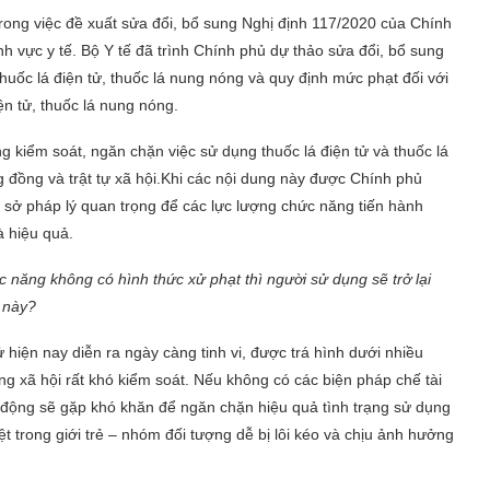
trong việc đề xuất sửa đổi, bổ sung Nghị định 117/2020 của Chính
nh vực y tế. Bộ Y tế đã trình Chính phủ dự thảo sửa đổi, bổ sung
huốc lá điện tử, thuốc lá nung nóng và quy định mức phạt đối với
ện tử, thuốc lá nung nóng.
 kiểm soát, ngăn chặn việc sử dụng thuốc lá điện tử và thuốc lá
đồng và trật tự xã hội.Khi các nội dung này được Chính phủ
 sở pháp lý quan trọng để các lực lượng chức năng tiến hành
à hiệu quả.
 năng không có hình thức xử phạt thì người sử dụng sẽ trở lại
 này?
ử hiện nay diễn ra ngày càng tinh vi, được trá hình dưới nhiều
ng xã hội rất khó kiểm soát. Nếu không có các biện pháp chế tài
n động sẽ gặp khó khăn để ngăn chặn hiệu quả tình trạng sử dụng
iệt trong giới trẻ – nhóm đối tượng dễ bị lôi kéo và chịu ảnh hưởng