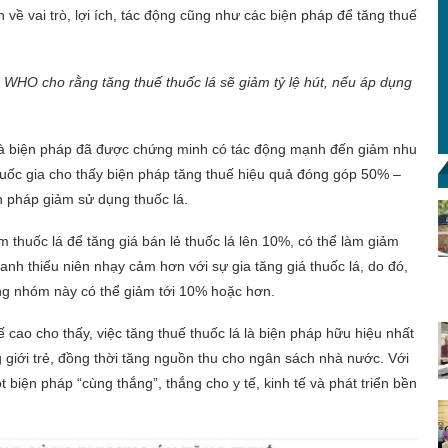
n về vai trò, lợi ích, tác động cũng như các biện pháp để tăng thuế
WHO cho rằng tăng thuế thuốc lá sẽ giảm tỷ lệ hút, nếu áp dụng
 là biện pháp đã được chứng minh có tác động mạnh đến giảm nhu
quốc gia cho thấy biện pháp tăng thuế hiệu quả đóng góp 50% –
n pháp giảm sử dụng thuốc lá.
thuốc lá để tăng giá bán lẻ thuốc lá lên 10%, có thể làm giảm
anh thiếu niên nhạy cảm hơn với sự gia tăng giá thuốc lá, do đó,
rong nhóm này có thể giảm tới 10% hoặc hơn.
cao cho thấy, việc tăng thuế thuốc lá là biện pháp hữu hiệu nhất
ng giới trẻ, đồng thời tăng nguồn thu cho ngân sách nhà nước. Với
t biện pháp “cùng thắng”, thắng cho y tế, kinh tế và phát triển bền