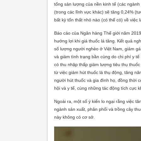
tổng sản lượng của nền kinh tế (các ngành
(trong các lĩnh vực khác) sẽ tăng 0,24% (
bất kỳ tổn thất nhỏ nào (có thể có) về việc
Báo cáo của Ngân hàng Thế giới năm 2019 
hưởng lợi khi giá thuốc lá tăng. Kết quả ngh
số lượng người nghèo ở Việt Nam, giảm gá
và giảm tình trạng bần cùng do chi phí y t
có thu nhập thấp giảm lượng tiêu thụ thuố
từ việc giảm hút thuốc lá thụ động, tăng n
người hút thuốc và gia đình họ, đồng thời 
hội và y tế, cùng những tác động tích cực kh
Ngoài ra, một số ý kiến lo ngại rằng việc t
ngành sản xuất, phân phối và trồng cây thuố
này không có cơ sở.