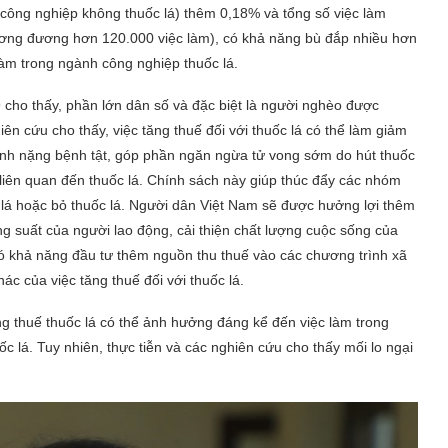
 công nghiệp không thuốc lá) thêm 0,18% và tổng số việc làm
tương đương hơn 120.000 việc làm), có khả năng bù đắp nhiều hơn
 làm trong ngành công nghiệp thuốc lá.
cho thấy, phần lớn dân số và đặc biệt là người nghèo được
iên cứu cho thấy, việc tăng thuế đối với thuốc lá có thể làm giảm
nh nặng bệnh tật, góp phần ngăn ngừa tử vong sớm do hút thuốc
ế liên quan đến thuốc lá. Chính sách này giúp thúc đẩy các nhóm
c lá hoặc bỏ thuốc lá. Người dân Việt Nam sẽ được hưởng lợi thêm
ăng suất của người lao động, cải thiện chất lượng cuộc sống của
có khả năng đầu tư thêm nguồn thu thuế vào các chương trình xã
ác của việc tăng thuế đối với thuốc lá.
ăng thuế thuốc lá có thể ảnh hưởng đáng kể đến việc làm trong
c lá. Tuy nhiên, thực tiễn và các nghiên cứu cho thấy mối lo ngại