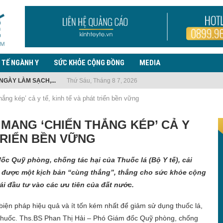
 TẾ NGÀNH Y
SỨC KHỎE CỘNG ĐỒNG
MEDIA
NGÀY LÀM SẠCH,...
Thứ Sáu, Tháng 8 7, 2026
TẾ Y...
 EBOLA, LƯU Ý TRƯỜNG...
 NHIỆM VỤ...
G THUỐC LÁ...
ẾN PHỨC...
 PHÒNG, CHỐNG BỆNH...
ƯỜI NHẬP...
THANH TRÀ CHIA...
ắng kép’ cả y tế, kinh tế và phát triển bền vững
MANG ‘CHIẾN THẮNG KÉP’ CẢ Y
TRIỂN BỀN VỮNG
c Quỹ phòng, chống tác hại của Thuốc lá (Bộ Y tế), cải
t được một kịch bản “cùng thắng”, thắng cho sức khỏe cộng
ái đầu tư vào các ưu tiên của đất nước.
iện pháp hiệu quả và ít tốn kém nhất để giảm sử dụng thuốc lá,
t thuốc. Ths.BS Phan Thị Hải – Phó Giám đốc Quỹ phòng, chống