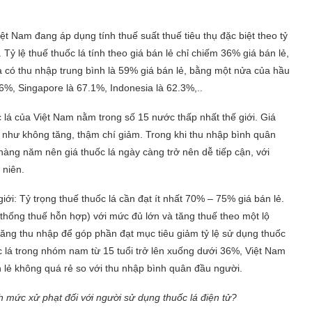
iệt Nam đang áp dụng tính thuế suất thuế tiêu thụ đặc biệt theo tỷ
. Tỷ lệ thuế thuốc lá tính theo giá bán lẻ chỉ chiếm 36% giá bán lẻ,
a có thu nhập trung bình là 59% giá bán lẻ, bằng một nửa của hầu
6%, Singapore là 67.1%, Indonesia là 62.3%,..
lá của Việt Nam nằm trong số 15 nước thấp nhất thế giới. Giá
u như không tăng, thậm chí giảm. Trong khi thu nhập bình quân
àng năm nên giá thuốc lá ngày càng trở nên dễ tiếp cận, với
 niên.
i: Tỷ trọng thuế thuốc lá cần đạt ít nhất 70% – 75% giá bán lẻ.
thống thuế hỗn hợp) với mức đủ lớn và tăng thuế theo một lộ
 tăng thu nhập để góp phần đạt mục tiêu giảm tỷ lệ sử dụng thuốc
ốc lá trong nhóm nam từ 15 tuổi trở lên xuống dưới 36%, Việt Nam
 lẻ không quá rẻ so với thu nhập bình quân đầu người.
 mức xử phạt đối với người sử dụng thuốc lá điện tử?