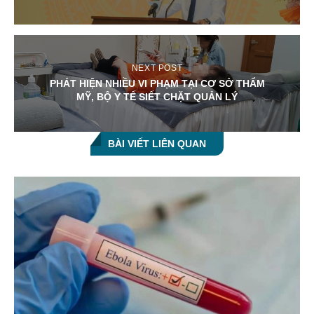
NEXT POST
PHÁT HIỆN NHIỀU VI PHẠM TẠI CƠ SỞ THẨM
MỸ, BỘ Y TẾ SIẾT CHẶT QUẢN LÝ
BÀI VIẾT LIÊN QUAN