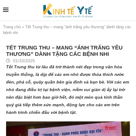
Trang chủ
»
Tết Trung thu – mang “ánh trăng yêu thương” dành tặng các
bệnh nhi
TẾT TRUNG THU – MANG “ÁNH TRĂNG YÊU
THƯƠNG” DÀNH TẶNG CÁC BỆNH NHI
01/10/2025
Tết Trung thu từ lâu đã trở thành nét đẹp trong văn hóa
truyền thống, là dịp để các em nhỏ được thỏa thích rước
đèn, phá cỗ, quây quần bên gia đình và bạn bè. Với các em
nhỏ đang điều trị tại bệnh viện, niềm vui giản dị ấy lại trở
nên đặc biệt hơn bao giờ hết, đó một món quà tinh thần
quý giá tiếp thêm sức mạnh, động lực cho các em trên
hành trình chiến đấu với bệnh tật.