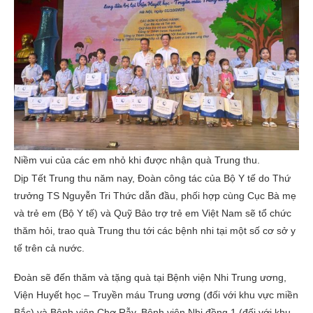
Niềm vui của các em nhỏ khi được nhận quà Trung thu.
Dịp Tết Trung thu năm nay, Đoàn công tác của Bộ Y tế do Thứ
trưởng TS Nguyễn Tri Thức dẫn đầu, phối hợp cùng Cục Bà mẹ
và trẻ em (Bộ Y tế) và Quỹ Bảo trợ trẻ em Việt Nam sẽ tổ chức
thăm hỏi, trao quà Trung thu tới các bệnh nhi tại một số cơ sở y
tế trên cả nước.
Đoàn sẽ đến thăm và tặng quà tại Bệnh viện Nhi Trung ương,
Viện Huyết học – Truyền máu Trung ương (đối với khu vực miền
Bắc) và Bệnh viện Chợ Rẫy, Bệnh viện Nhi đồng 1 (đối với khu