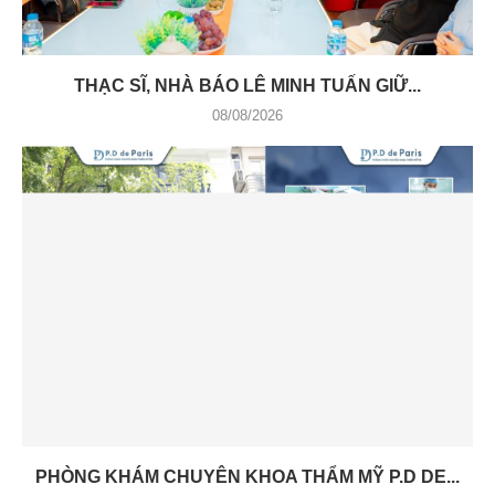
THẠC SĨ, NHÀ BÁO LÊ MINH TUẤN GIỮ...
08/08/2026
PHÒNG KHÁM CHUYÊN KHOA THẨM MỸ P.D DE...