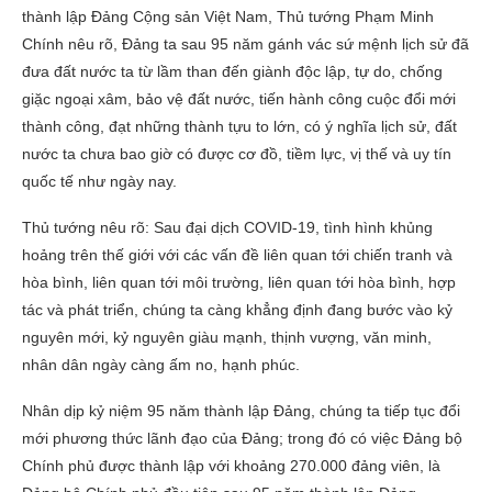
thành lập Đảng Cộng sản Việt Nam, Thủ tướng Phạm Minh
Chính nêu rõ, Đảng ta sau 95 năm gánh vác sứ mệnh lịch sử đã
đưa đất nước ta từ lầm than đến giành độc lập, tự do, chống
giặc ngoại xâm, bảo vệ đất nước, tiến hành công cuộc đổi mới
thành công, đạt những thành tựu to lớn, có ý nghĩa lịch sử, đất
nước ta chưa bao giờ có được cơ đồ, tiềm lực, vị thế và uy tín
quốc tế như ngày nay.
Thủ tướng nêu rõ: Sau đại dịch COVID-19, tình hình khủng
hoảng trên thế giới với các vấn đề liên quan tới chiến tranh và
hòa bình, liên quan tới môi trường, liên quan tới hòa bình, hợp
tác và phát triển, chúng ta càng khẳng định đang bước vào kỷ
nguyên mới, kỷ nguyên giàu mạnh, thịnh vượng, văn minh,
nhân dân ngày càng ấm no, hạnh phúc.
Nhân dịp kỷ niệm 95 năm thành lập Đảng, chúng ta tiếp tục đổi
mới phương thức lãnh đạo của Đảng; trong đó có việc Đảng bộ
Chính phủ được thành lập với khoảng 270.000 đảng viên, là