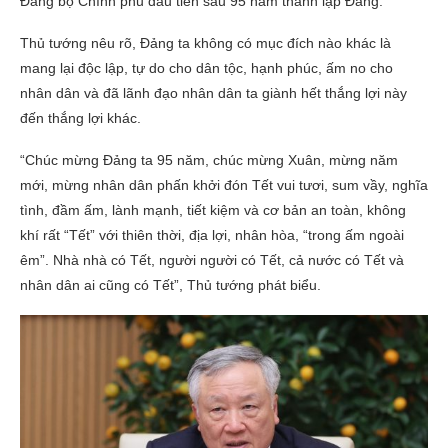
Đảng bộ Chính phủ đầu tiên sau 95 năm thành lập Đảng.
Thủ tướng nêu rõ, Đảng ta không có mục đích nào khác là
mang lại độc lập, tự do cho dân tộc, hạnh phúc, ấm no cho
nhân dân và đã lãnh đạo nhân dân ta giành hết thắng lợi này
đến thắng lợi khác.
“Chúc mừng Đảng ta 95 năm, chúc mừng Xuân, mừng năm
mới, mừng nhân dân phấn khởi đón Tết vui tươi, sum vầy, nghĩa
tình, đầm ấm, lành mạnh, tiết kiệm và cơ bản an toàn, không
khí rất “Tết” với thiên thời, địa lợi, nhân hòa, “trong ấm ngoài
êm”. Nhà nhà có Tết, người người có Tết, cả nước có Tết và
nhân dân ai cũng có Tết”, Thủ tướng phát biểu.