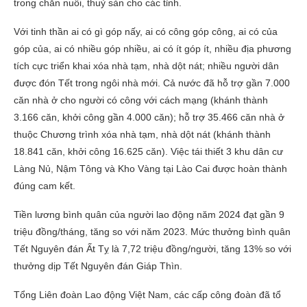
trong chăn nuôi, thuỷ sản cho các tỉnh.
Với tinh thần ai có gì góp nấy, ai có công góp công, ai có của
góp của, ai có nhiều góp nhiều, ai có ít góp ít, nhiều địa phương
tích cực triển khai xóa nhà tạm, nhà dột nát; nhiều người dân
được đón Tết trong ngôi nhà mới. Cả nước đã hỗ trợ gần 7.000
căn nhà ở cho người có công với cách mạng (khánh thành
3.166 căn, khởi công gần 4.000 căn); hỗ trợ 35.466 căn nhà ở
thuộc Chương trình xóa nhà tạm, nhà dột nát (khánh thành
18.841 căn, khởi công 16.625 căn). Việc tái thiết 3 khu dân cư
Làng Nủ, Nậm Tông và Kho Vàng tại Lào Cai được hoàn thành
đúng cam kết.
Tiền lương bình quân của người lao động năm 2024 đạt gần 9
triệu đồng/tháng, tăng so với năm 2023. Mức thưởng bình quân
Tết Nguyên đán Ất Tỵ là 7,72 triệu đồng/người, tăng 13% so với
thưởng dịp Tết Nguyên đán Giáp Thìn.
Tổng Liên đoàn Lao động Việt Nam, các cấp công đoàn đã tổ