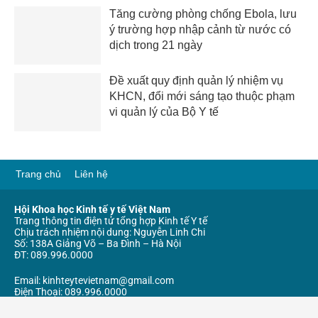
Tăng cường phòng chống Ebola, lưu
ý trường hợp nhập cảnh từ nước có
dịch trong 21 ngày
Đề xuất quy định quản lý nhiệm vụ
KHCN, đổi mới sáng tạo thuộc phạm
vi quản lý của Bộ Y tế
Trang chủ
Liên hệ
Hội Khoa học Kinh tế y tế Việt Nam
Trang thông tin điện tử tổng hợp Kinh tế Y tế
Chịu trách nhiệm nội dung: Nguyễn Linh Chi
Số: 138A Giảng Võ – Ba Đình – Hà Nội
ĐT: 089.996.0000
Email: kinhteytevietnam@gmail.com
Điện Thoại: 089.996.0000
Giấy phép số 281/GP – TTĐT ngày cấp 19/11/2024
Cục Phát thanh Truyền hình và Thông tin Điện tử – Bộ Thông tin