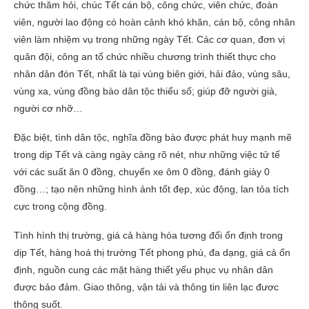
chức thăm hỏi, chúc Tết cán bộ, công chức, viên chức, đoàn
viên, người lao động có hoàn cảnh khó khăn, cán bộ, công nhân
viên làm nhiệm vụ trong những ngày Tết. Các cơ quan, đơn vị
quân đội, công an tổ chức nhiều chương trình thiết thực cho
nhân dân đón Tết, nhất là tại vùng biên giới, hải đảo, vùng sâu,
vùng xa, vùng đồng bào dân tộc thiểu số; giúp đỡ người già,
người cơ nhỡ…
Đặc biệt, tình dân tộc, nghĩa đồng bào được phát huy mạnh mẽ
trong dịp Tết và càng ngày càng rõ nét, như những việc tử tế
với các suất ăn 0 đồng, chuyến xe ôm 0 đồng, đánh giày 0
đồng…; tạo nên những hình ảnh tốt đẹp, xúc động, lan tỏa tích
cực trong cộng đồng.
Tình hình thị trường, giá cả hàng hóa tương đối ổn định trong
dịp Tết, hàng hoá thị trường Tết phong phú, đa dạng, giá cả ổn
định, nguồn cung các mặt hàng thiết yếu phục vụ nhân dân
được bảo đảm. Giao thông, vận tải và thông tin liên lạc đươc
thông suốt.