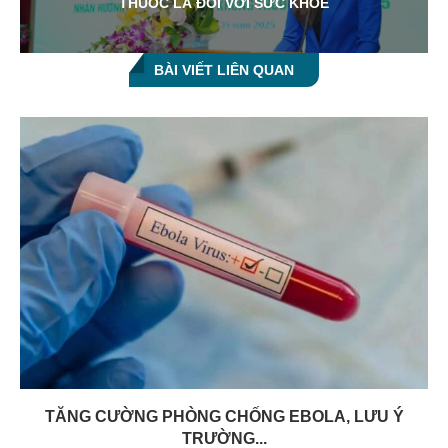
THUỐC LÁ ĐỐI VỚI SỨC KHỎE
BÀI VIẾT LIÊN QUAN
TĂNG CƯỜNG PHÒNG CHỐNG EBOLA, LƯU Ý
TRƯỜNG...