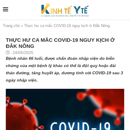
Trang chủ
»
Thực hư ca mắc COVID-19 nguy kịch ở Đắk Nông
THỰC HƯ CA MẮC COVID-19 NGUY KỊCH Ở
ĐẮK NÔNG
24/05/2025
Bệnh nhân 66 tuổi, được chẩn đoán nhập viện do biến
chứng của một bệnh lý khác có thể là đột quỵ hoặc đái
tháo đường, tăng huyết áp, dương tính với COVID-19 sau 3
ngày nhập viện.