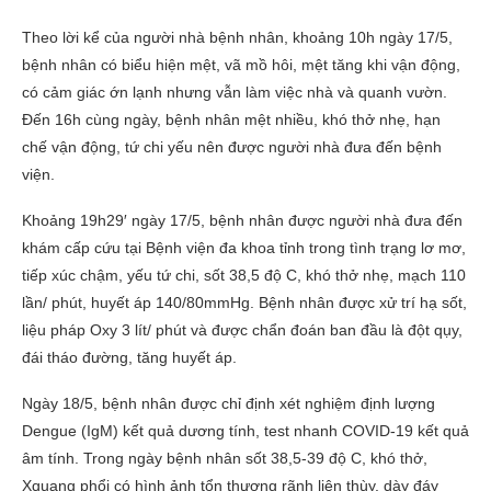
Theo lời kể của người nhà bệnh nhân, khoảng 10h ngày 17/5,
bệnh nhân có biểu hiện mệt, vã mồ hôi, mệt tăng khi vận động,
có cảm giác ớn lạnh nhưng vẫn làm việc nhà và quanh vườn.
Đến 16h cùng ngày, bệnh nhân mệt nhiều, khó thở nhẹ, hạn
chế vận động, tứ chi yếu nên được người nhà đưa đến bệnh
viện.
Khoảng 19h29′ ngày 17/5, bệnh nhân được người nhà đưa đến
khám cấp cứu tại Bệnh viện đa khoa tỉnh trong tình trạng lơ mơ,
tiếp xúc chậm, yếu tứ chi, sốt 38,5 độ C, khó thở nhẹ, mạch 110
lần/ phút, huyết áp 140/80mmHg. Bệnh nhân được xử trí hạ sốt,
liệu pháp Oxy 3 lít/ phút và được chẩn đoán ban đầu là đột qụy,
đái tháo đường, tăng huyết áp.
Ngày 18/5, bệnh nhân được chỉ định xét nghiệm định lượng
Dengue (IgM) kết quả dương tính, test nhanh COVID-19 kết quả
âm tính. Trong ngày bệnh nhân sốt 38,5-39 độ C, khó thở,
Xquang phổi có hình ảnh tổn thương rãnh liên thùy, dày đáy