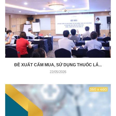
ĐỀ XUẤT CẤM MUA, SỬ DỤNG THUỐC LÁ...
22/05/2026