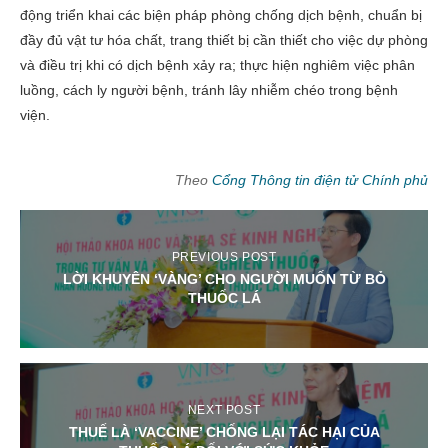
động triển khai các biện pháp phòng chống dịch bệnh, chuẩn bị
đầy đủ vật tư hóa chất, trang thiết bị cần thiết cho việc dự phòng
và điều trị khi có dịch bệnh xảy ra; thực hiện nghiêm việc phân
luồng, cách ly người bệnh, tránh lây nhiễm chéo trong bệnh
viện.
Theo
Cổng Thông tin điện tử Chính phủ
PREVIOUS POST
LỜI KHUYÊN ‘VÀNG’ CHO NGƯỜI MUỐN TỪ BỎ
THUỐC LÁ
NEXT POST
THUẾ LÀ ‘VACCINE’ CHỐNG LẠI TÁC HẠI CỦA