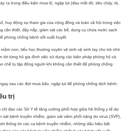
 ra trong điều kiện mưa lũ, ngập lụt (đau mắt đỏ, tiêu chảy, tả,
phố, huy động sự tham gia của cộng đồng và toàn xã hội trong việc
ng cần thiết, đậy nắp, giám sát các bể, dụng cụ chứa nước sạch
ể phòng chống bệnh sốt xuất huyết.
 mầm non, tiểu học thường xuyên vệ sinh vệ sinh tay cho trẻ nhỏ
n tới từng hộ gia đình việc sử dụng các biện pháp phòng hộ cá
n chế tụ tập đông người khi không cần thiết để phòng chống
 ngay sau các đợt mưa bão, ngập lụt để phòng chống dịch bệnh.
u trị
chỉ đạo các Sở Y tế tăng cường phối hợp giữa hệ thống y tế dự
ám sát bệnh truyền nhiễm, giám sát viêm phổi nặng do virus (SVP),
hời thông tin các ca bệnh truyền nhiễm, những dấu hiệu bất