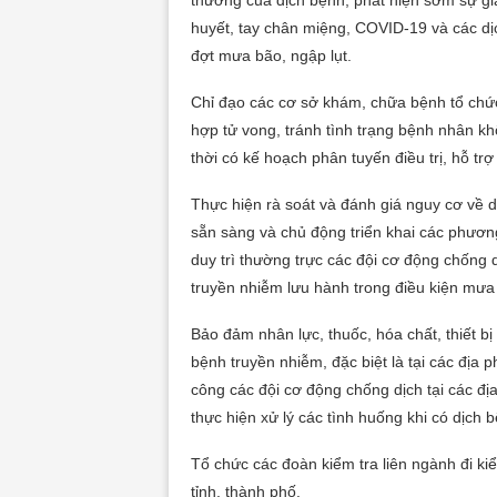
thường của dịch bệnh, phát hiện sớm sự gi
huyết, tay chân miệng, COVID-19 và các dị
đợt mưa bão, ngập lụt.
Chỉ đạo các cơ sở khám, chữa bệnh tổ chức 
hợp tử vong, tránh tình trạng bệnh nhân kh
thời có kế hoạch phân tuyến điều trị, hỗ trợ
Thực hiện rà soát và đánh giá nguy cơ về dị
sẵn sàng và chủ động triển khai các phươn
duy trì thường trực các đội cơ động chống d
truyền nhiễm lưu hành trong điều kiện mưa l
Bảo đảm nhân lực, thuốc, hóa chất, thiết b
bệnh truyền nhiễm, đặc biệt là tại các địa 
công các đội cơ động chống dịch tại các đị
thực hiện xử lý các tình huống khi có dịch b
Tổ chức các đoàn kiểm tra liên ngành đi ki
tỉnh, thành phố.