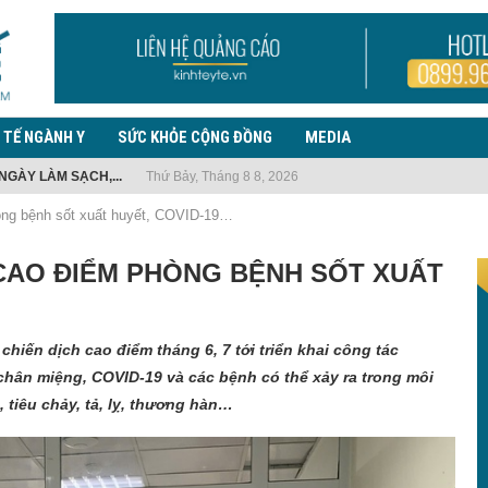
 TẾ NGÀNH Y
SỨC KHỎE CỘNG ĐỒNG
MEDIA
NGÀY LÀM SẠCH,...
Thứ Bảy, Tháng 8 8, 2026
TẾ Y...
 EBOLA, LƯU Ý TRƯỜNG...
 NHIỆM VỤ...
G THUỐC LÁ...
ẾN PHỨC...
 PHÒNG, CHỐNG BỆNH...
ƯỜI NHẬP...
THANH TRÀ CHIA...
òng bệnh sốt xuất huyết, COVID-19…
 CAO ĐIỂM PHÒNG BỆNH SỐT XUẤT
chiến dịch cao điểm tháng 6, 7 tới triển khai công tác
chân miệng, COVID-19 và các bệnh có thể xảy ra trong môi
 tiêu chảy, tả, lỵ, thương hàn…