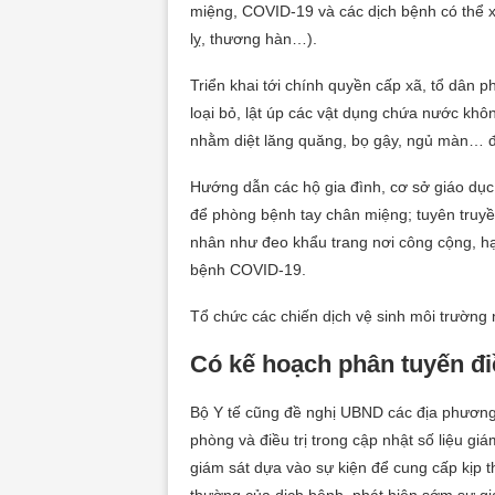
miệng, COVID-19 và các dịch bệnh có thể xảy
lỵ, thương hàn…).
Triển khai tới chính quyền cấp xã, tổ dân 
loại bỏ, lật úp các vật dụng chứa nước khô
nhằm diệt lăng quăng, bọ gậy, ngủ màn… đ
Hướng dẫn các hộ gia đình, cơ sở giáo dục
để phòng bệnh tay chân miệng; tuyên truyề
nhân như đeo khẩu trang nơi công cộng, hạ
bệnh COVID-19.
Tổ chức các chiến dịch vệ sinh môi trường
Có kế hoạch phân tuyến điề
Bộ Y tế cũng đề nghị UBND các địa phương 
phòng và điều trị trong cập nhật số liệu gi
giám sát dựa vào sự kiện để cung cấp kịp t