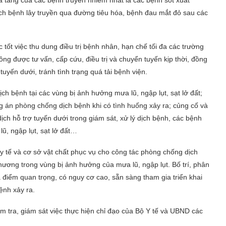
a tăng của các bệnh truyền nhiễm nhất là các bệnh sốt xuất
ch bệnh lây truyền qua đường tiêu hóa, bệnh đau mắt đỏ sau các
tốt việc thu dung điều trị bệnh nhân, hạn chế tối đa các trường
ông được tư vấn, cấp cứu, điều trị và chuyển tuyến kịp thời, đồng
 tuyến dưới, tránh tình trạng quá tải bệnh viện.
ch bệnh tại các vùng bị ảnh hưởng mưa lũ, ngập lụt, sạt lở đất;
g án phòng chống dịch bệnh khi có tình huống xảy ra; củng cố và
ịch hỗ trợ tuyến dưới trong giám sát, xử lý dịch bệnh, các bệnh
ũ, ngập lụt, sạt lở đất…
ị y tế và cơ sở vật chất phục vụ cho công tác phòng chống dịch
phương trong vùng bị ảnh hưởng của mưa lũ, ngập lụt. Bố trí, phân
a điểm quan trọng, có nguy cơ cao, sẵn sàng tham gia triển khai
ệnh xảy ra.
ểm tra, giám sát việc thực hiện chỉ đạo của Bộ Y tế và UBND các