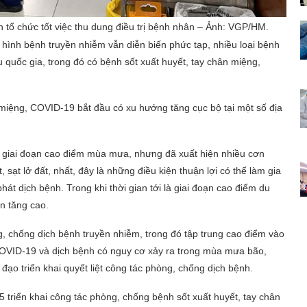
 tổ chức tốt việc thu dung điều trị bệnh nhân – Ảnh: VGP/HM.
ình hình bệnh truyền nhiễm vẫn diễn biến phức tạp, nhiều loại bệnh
u quốc gia, trong đó có bệnh sốt xuất huyết, tay chân miệng,
 miệng, COVID-19 bắt đầu có xu hướng tăng cục bộ tại một số địa
 giai đoạn cao điểm mùa mưa, nhưng đã xuất hiện nhiều cơn
, sạt lở đất, nhất, đây là những điều kiện thuận lợi có thể làm gia
át dịch bệnh. Trong khi thời gian tới là giai đoạn cao điểm du
ân tăng cao.
g, chống dịch bệnh truyền nhiễm, trong đó tập trung cao điểm vào
COVID-19 và dịch bệnh có nguy cơ xảy ra trong mùa mưa bão,
ỉ đạo triển khai quyết liệt công tác phòng, chống dịch bệnh.
 triển khai công tác phòng, chống bệnh sốt xuất huyết, tay chân