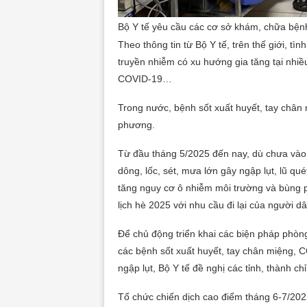
Bộ Y tế yêu cầu các cơ sở khám, chữa bệnh
Theo thông tin từ Bộ Y tế, trên thế giới, t
truyền nhiễm có xu hướng gia tăng tại nhiề
COVID-19…
Trong nước, bệnh sốt xuất huyết, tay chân
phương.
Từ đầu tháng 5/2025 đến nay, dù chưa vào
dông, lốc, sét, mưa lớn gây ngập lụt, lũ quét
tăng nguy cơ ô nhiễm môi trường và bùng ph
lịch hè 2025 với nhu cầu đi lại của người d
Để chủ động triển khai các biện pháp phòn
các bệnh sốt xuất huyết, tay chân miệng, 
ngập lụt, Bộ Y tế đề nghị các tỉnh, thành ch
Tổ chức chiến dịch cao điểm tháng 6-7/2025