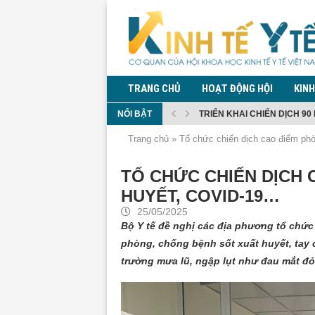
TRANG CHỦ
HOẠT ĐỘNG HỘI
KINH
NỔI BẬT
TRIỂN KHAI CHIẾN DỊCH 90 
CHI BỘ HỘI KHOA HỌC KINH 
TĂNG CƯỜNG PHÒNG CHỐNG
ĐỀ XUẤT QUY ĐỊNH QUẢN LÝ
ĐỀ XUẤT CẤM MUA, SỬ DỤN
BỘ Y TẾ THÔNG TIN DIỄN BI
QUY ĐỊNH GIÁM SÁT TRONG
KIỂM DỊCH Y TẾ ĐỐI VỚI NG
PHÓ THỦ TƯỚNG PHẠM THỊ 
Trang chủ
»
Tổ chức chiến dịch cao điểm ph
TỔ CHỨC CHIẾN DỊCH
HUYẾT, COVID-19…
25/05/2025
Bộ Y tế đề nghị các địa phương tổ chức 
phòng, chống bệnh sốt xuất huyết, tay 
trường mưa lũ, ngập lụt như đau mắt đỏ,