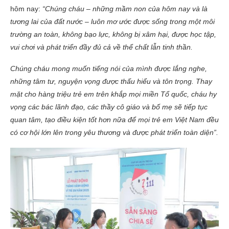
hôm nay:
“Chúng cháu – những mầm non của hôm nay và là
tương lai của đất nước – luôn mơ ước được sống trong một môi
trường an toàn, không bạo lực, không bị xâm hại, được học tập,
vui chơi và phát triển đầy đủ cả về thể chất lẫn tinh thần.
Chúng cháu mong muốn tiếng nói của mình được lắng nghe,
những tâm tư, nguyện vọng được thấu hiểu và tôn trọng. Thay
mặt cho hàng triệu trẻ em trên khắp mọi miền Tổ quốc, cháu hy
vọng các bác lãnh đạo, các thầy cô giáo và bố mẹ sẽ tiếp tục
quan tâm, tạo điều kiện tốt hơn nữa để mọi trẻ em Việt Nam đều
có cơ hội lớn lên trong yêu thương và được phát triển toàn diện”.