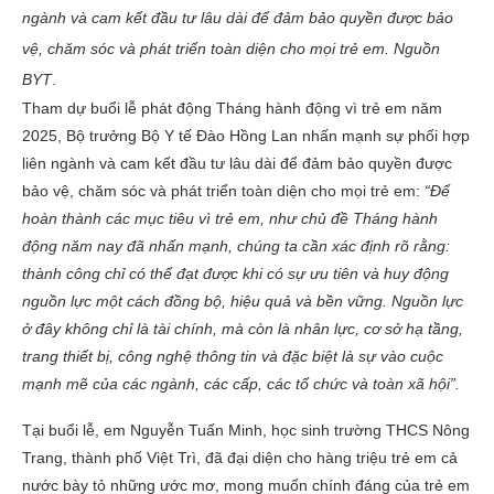
ngành và cam kết đầu tư lâu dài để đảm bảo quyền được bảo
vệ, chăm sóc và phát triển toàn diện cho mọi trẻ em. Nguồn
BYT
.
Tham dự buổi lễ phát động Tháng hành động vì trẻ em năm
2025, Bộ trưởng Bộ Y tế Đào Hồng Lan nhấn mạnh sự phối hợp
liên ngành và cam kết đầu tư lâu dài để đảm bảo quyền được
bảo vệ, chăm sóc và phát triển toàn diện cho mọi trẻ em:
“Để
hoàn thành các mục tiêu vì trẻ em, như chủ đề Tháng hành
động năm nay đã nhấn mạnh, chúng ta cần xác định rõ rằng:
thành công chỉ có thể đạt được khi có sự ưu tiên và huy động
nguồn lực một cách đồng bộ, hiệu quả và bền vững. Nguồn lực
ở đây không chỉ là tài chính, mà còn là nhân lực, cơ sở hạ tầng,
trang thiết bị, công nghệ thông tin và đặc biệt là sự vào cuộc
mạnh mẽ của các ngành, các cấp, các tổ chức và toàn xã hội”.
Tại buổi lễ, em Nguyễn Tuấn Minh, học sinh trường THCS Nông
Trang, thành phố Việt Trì, đã đại diện cho hàng triệu trẻ em cả
nước bày tỏ những ước mơ, mong muốn chính đáng của trẻ em