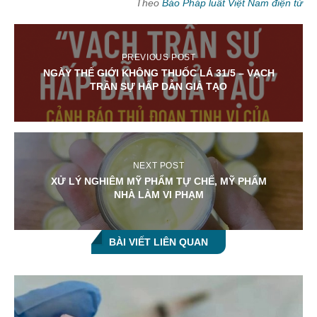
Theo
Báo Pháp luât Việt Nam điện tử
PREVIOUS POST
NGÀY THẾ GIỚI KHÔNG THUỐC LÁ 31/5 – VẠCH
TRẦN SỰ HẤP DẪN GIẢ TẠO
NEXT POST
XỬ LÝ NGHIÊM MỸ PHẨM TỰ CHẾ, MỸ PHẨM
NHÀ LÀM VI PHẠM
BÀI VIẾT LIÊN QUAN