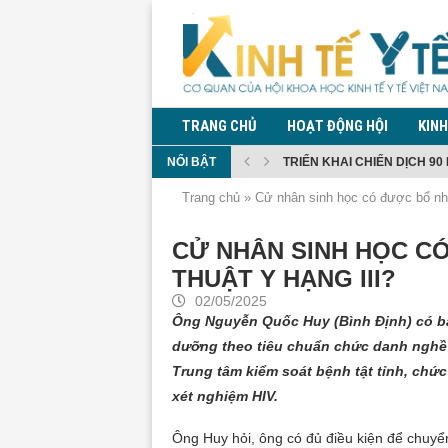
TRANG CHỦ
HOẠT ĐỘNG HỘI
KINH
NỔI BẬT
TRIỂN KHAI CHIẾN DỊCH 90 
CHI BỘ HỘI KHOA HỌC KINH 
TĂNG CƯỜNG PHÒNG CHỐNG
ĐỀ XUẤT QUY ĐỊNH QUẢN LÝ
ĐỀ XUẤT CẤM MUA, SỬ DỤN
BỘ Y TẾ THÔNG TIN DIỄN BI
QUY ĐỊNH GIÁM SÁT TRONG
KIỂM DỊCH Y TẾ ĐỐI VỚI NG
PHÓ THỦ TƯỚNG PHẠM THỊ 
Trang chủ
»
Cử nhân sinh học có được bổ nh
CỬ NHÂN SINH HỌC C
THUẬT Y HẠNG III?
02/05/2025
Ông Nguyễn Quốc Huy (Bình Định) có bằ
dưỡng theo tiêu chuẩn chức danh nghề n
Trung tâm kiểm soát bệnh tật tỉnh, chức
xét nghiệm HIV.
Ông Huy hỏi, ông có đủ điều kiện để chuyể