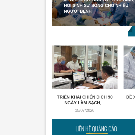
HỒI SINH SỰ SỐNG CHO NHIỀU
NGƯỜI BỆNH
TRIỂN KHAI CHIẾN DỊCH 90
ĐỀ 
NGÀY LÀM SẠCH,...
15/07/2026