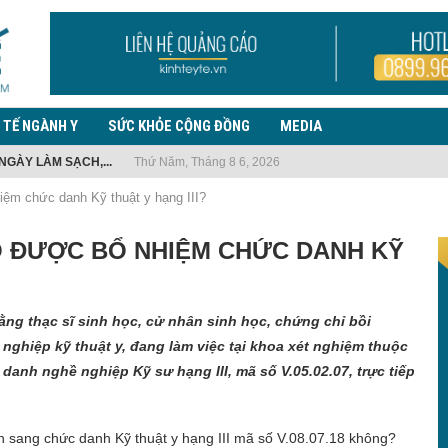
 TẾ NGÀNH Y
SỨC KHỎE CỘNG ĐỒNG
MEDIA
NGÀY LÀM SẠCH,...
Thứ Năm, Tháng 8 6, 2026
TẾ Y...
 EBOLA, LƯU Ý TRƯỜNG...
 NHIỆM VỤ...
G THUỐC LÁ...
ẾN PHỨC...
 PHÒNG, CHỐNG BỆNH...
ƯỜI NHẬP...
THANH TRÀ CHIA...
iệm chức danh Kỹ thuật y hạng III?
Ó ĐƯỢC BỔ NHIỆM CHỨC DANH KỸ
ng thạc sĩ sinh học, cử nhân sinh học, chứng chỉ bồi
ghiệp kỹ thuật y, đang làm việc tại khoa xét nghiệm thuộc
 danh nghề nghiệp Kỹ sư hạng III, mã số V.05.02.07, trực tiếp
n sang chức danh Kỹ thuật y hạng III mã số V.08.07.18 không?