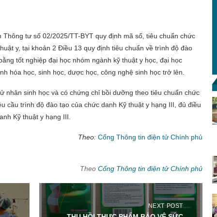
h Thông tư số 02/2025/TT-BYT quy định mã số, tiêu chuẩn chức
uật y, tại khoản 2 Điều 13 quy định tiêu chuẩn về trình độ đào
 bằng tốt nghiệp đại học nhóm ngành kỹ thuật y học, đại học
nh hóa học, sinh học, dược học, công nghệ sinh học trở lên.
cử nhân sinh học và có chứng chỉ bồi dưỡng theo tiêu chuẩn chức
u cầu trình độ đào tạo của chức danh Kỹ thuật y hạng III, đủ điều
nh Kỹ thuật y hạng III.
Theo:
Cổng Thông tin điện tử Chính phủ
Theo
Cổng Thông tin điện tử Chính phủ
NEXT POST
THU HỒI THỰC PHẨM BẢO VỆ SỨC