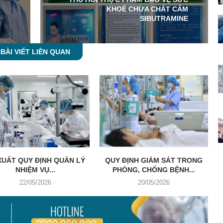
KHOẺ CHỨA CHẤT CẤM
SIBUTRAMINE
BÀI VIẾT LIÊN QUAN
XUẤT QUY ĐỊNH QUẢN LÝ
QUY ĐỊNH GIÁM SÁT TRONG
NHIỆM VỤ...
PHÒNG, CHỐNG BỆNH...
22/05/2026
20/05/2026