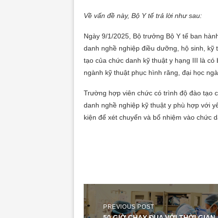
Về vấn đề này, Bộ Y tế trả lời như sau:
Ngày 9/1/2025, Bộ trưởng Bộ Y tế ban hàn
danh nghề nghiệp điều dưỡng, hộ sinh, kỹ th
tạo của chức danh kỹ thuật y hạng III là có
ngành kỹ thuật phục hình răng, đại học ngà
Trường hợp viên chức có trình độ đào tạo 
danh nghề nghiệp kỹ thuật y phù hợp với yê
kiện để xét chuyển và bổ nhiệm vào chức da
PREVIOUS POST
50 GIỜ CHẠY ĐUA VỚI THỜI GIAN,