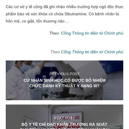
Các cơ sở y tế cũng đã ghi nhận nhiều trường hợp ngộ độc thực
phẩm bảo vệ sức khỏe có chứa Sibutramine. Có bệnh nhân bị
hôn mê, co giật, tổn thương não…
Theo:
Cổng Thông tin điện tử Chính phủ
Theo
Cổng Thông tin điện tử Chính phủ
PREVIOUS POST
CỬ NHÂN SINH HỌC CÓ ĐƯỢC BỔ NHIỆM
CHỨC DANH KỸ THUẬT Y HẠNG III?
NEXT POST
BỘ Y TẾ CHỈ ĐẠO KHẨN TRƯƠNG RÀ SOÁT