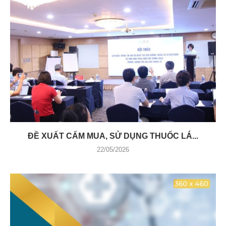
ĐỀ XUẤT CẤM MUA, SỬ DỤNG THUỐC LÁ...
22/05/2026