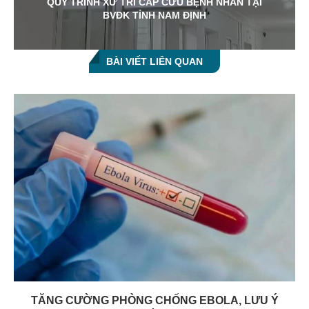
QUY TRÌNH XỬ TRÍ CẤP CỨU BỆNH NHÂN TẠI
BVĐK TỈNH NAM ĐỊNH
BÀI VIẾT LIÊN QUAN
TĂNG CƯỜNG PHÒNG CHỐNG EBOLA, LƯU Ý