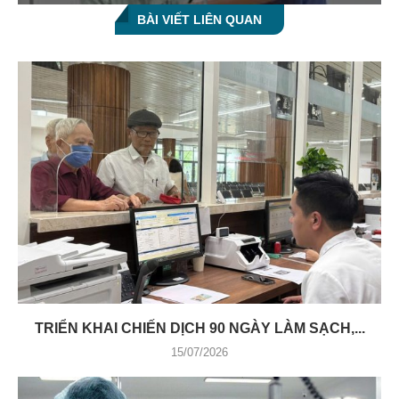
BÀI VIẾT LIÊN QUAN
TRIỂN KHAI CHIẾN DỊCH 90 NGÀY LÀM SẠCH,...
15/07/2026