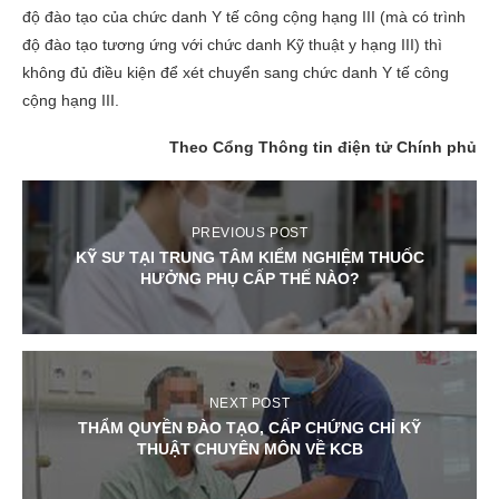
độ đào tạo của chức danh Y tế công cộng hạng III (mà có trình
độ đào tạo tương ứng với chức danh Kỹ thuật y hạng III) thì
không đủ điều kiện để xét chuyển sang chức danh Y tế công
cộng hạng III.
Theo Cổng Thông tin điện tử Chính phủ
PREVIOUS POST
KỸ SƯ TẠI TRUNG TÂM KIỂM NGHIỆM THUỐC
HƯỞNG PHỤ CẤP THẾ NÀO?
NEXT POST
THẨM QUYỀN ĐÀO TẠO, CẤP CHỨNG CHỈ KỸ
THUẬT CHUYÊN MÔN VỀ KCB