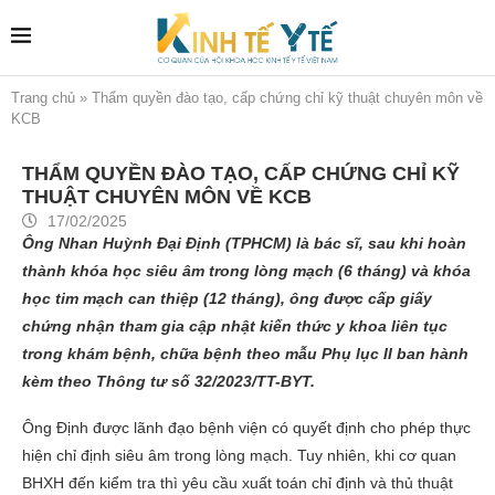
Trang chủ
»
Thẩm quyền đào tạo, cấp chứng chỉ kỹ thuật chuyên môn về
KCB
THẨM QUYỀN ĐÀO TẠO, CẤP CHỨNG CHỈ KỸ
THUẬT CHUYÊN MÔN VỀ KCB
17/02/2025
Ông Nhan Huỳnh Đại Định (TPHCM) là bác sĩ, sau khi hoàn
thành khóa học siêu âm trong lòng mạch (6 tháng) và khóa
học tim mạch can thiệp (12 tháng), ông được cấp giấy
chứng nhận tham gia cập nhật kiến thức y khoa liên tục
trong khám bệnh, chữa bệnh theo mẫu Phụ lục II ban hành
kèm theo Thông tư số 32/2023/TT-BYT.
Ông Định được lãnh đạo bệnh viện có quyết định cho phép thực
hiện chỉ định siêu âm trong lòng mạch. Tuy nhiên, khi cơ quan
BHXH đến kiểm tra thì yêu cầu xuất toán chỉ định và thủ thuật