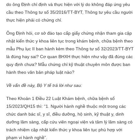
do ông Định chỉ định và thực hiện với lý do không đáp ứng yêu
cầu theo Thông tư số 35/2016/TT-BYT, Thông tư yêu cầu người
thực hiện phải có chứng chỉ.
Ông Định hỏi, cơ sở đào tạo cấp giấy chứng nhận tham gia cập
nhật kiến thức y khoa liên tục trong khám bệnh, chữa bệnh theo
mẫu Phụ lục II ban hành kèm theo Thông tư số 32/2023/TT-BYT
là đúng hay sai? Cơ quan BHXH thực hiện như vậy đã đúng các
quy định chưa? Mẫu chứng chỉ kỹ thuật chuyên môn được ban
hành theo văn bản pháp luật nào?
Về vấn đề này, Bộ Y tế trả lời như sau:
Theo Khoản 1 Điều 22 Luật Khám bệnh, chữa bệnh số
15/2023/QH15 thì: “1. Người hành nghề thuộc một trong các
chức danh bác sĩ, y sĩ, điều dưỡng, hộ sinh, kỹ thuật y, dinh
dưỡng lâm sàng, cấp cứu viên ngoại viện và tâm lý lâm sàng có
trách nhiệm cập nhật kiến thức y khoa liên tục phù hợp với
phạm vi hành nghề”.